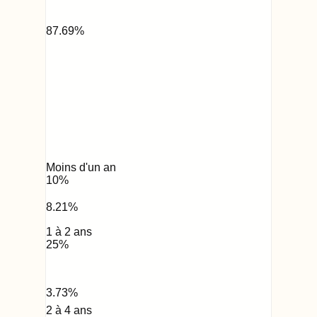
87.69
%
Moins d'un an
10
%
8.21
%
1 à 2 ans
25
%
3.73
%
2 à 4 ans