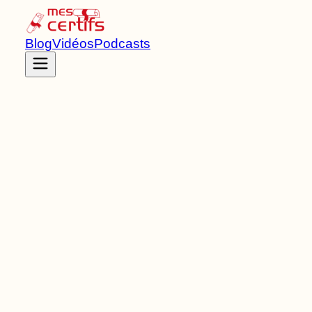
Blog
Vidéos
Podcasts
Accueil
Certifications
RNCP35362