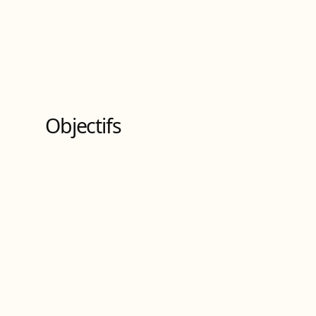
Bachelor universitaire de technologie
de
Niveau
6
10
Bloc
s
de compétences
Objectifs