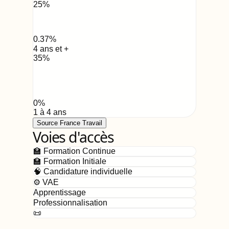
25
%
0.37
%
4 ans et +
35
%
0
%
1 à 4 ans
Source France Travail
Voies d'accès
🏫 Formation Continue
🏫 Formation Initiale
🧠 Candidature individuelle
⚙️ VAE
Apprentissage
Professionnalisation
📜