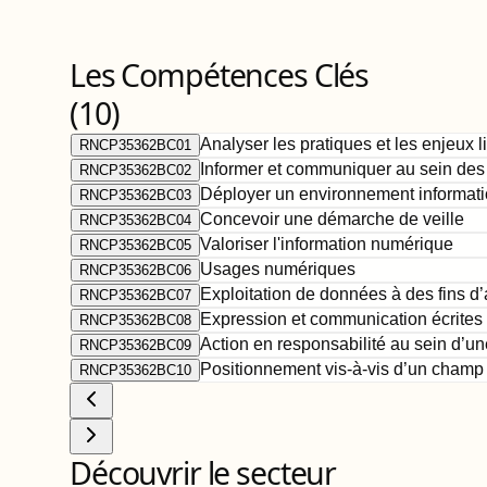
Les Compétences Clés
(
10
)
Analyser les pratiques et les enjeux l
RNCP35362BC01
Informer et communiquer au sein des
RNCP35362BC02
Déployer un environnement informat
RNCP35362BC03
Concevoir une démarche de veille
RNCP35362BC04
Valoriser l'information numérique
RNCP35362BC05
Usages numériques
RNCP35362BC06
Exploitation de données à des fins d
RNCP35362BC07
Expression et communication écrites 
RNCP35362BC08
Action en responsabilité au sein d’un
RNCP35362BC09
Positionnement vis-à-vis d’un champ
RNCP35362BC10
Découvrir le secteur