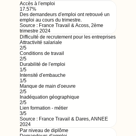
Accès à l'emploi
17.57%
Des demandeurs d'emploi ont retrouvé un
emploi au cours du trimestre.
Source :
France Travail & Acoss
,
2ème
trimestre 2024
Difficulté de recrutement pour les entreprises
Attractivité salariale
2
/5
Conditions de travail
2
/5
Durabilité de l'emploi
1
/5
Intensité d'embauche
1
/5
Manque de main d'oeuvre
2
/5
Inadéquation géographique
2
/5
Lien formation - métier
3
/5
Source : France Travail & Dares,
ANNEE
2024
Par niveau de diplôme
Demandeurs d'emploi