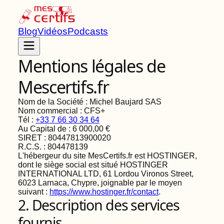
Blog
Vidéos
Podcasts
Mentions
légales
de
Mescertifs.fr
Nom de la Société : Michel Baujard SAS
Nom commercial : CFS+
Tél :
+33 7 66 30 34 64
Au Capital de : 6 000,00 €
SIRET : 80447813900020
R.C.S. : 804478139
L'hébergeur du site MesCertifs.fr est HOSTINGER,
dont le siège social est situé HOSTINGER
INTERNATIONAL LTD, 61 Lordou Vironos Street,
6023 Larnaca, Chypre, joignable par le moyen
suivant :
https://www.hostinger.fr/contact
.
2. Description des services
fournis