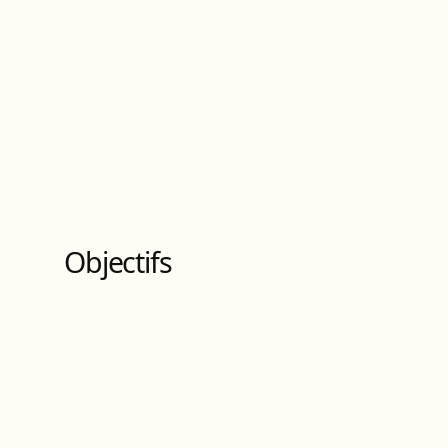
Bachelor universitaire de technologie
de
Niveau
6
10
Bloc
s
de compétences
Objectifs