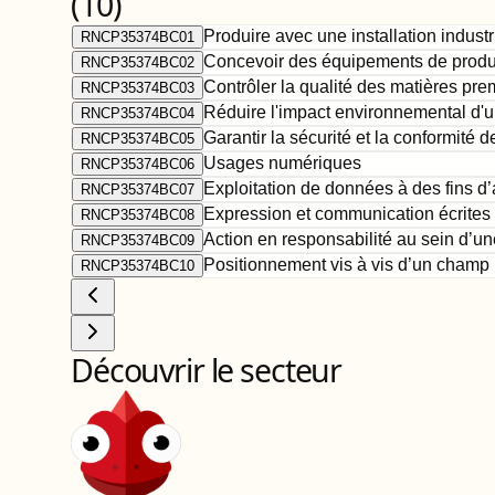
(
10
)
Produire avec une installation industr
RNCP35374BC01
Concevoir des équipements de producti
RNCP35374BC02
Contrôler la qualité des matières pre
RNCP35374BC03
Réduire l'impact environnemental d'un
RNCP35374BC04
Garantir la sécurité et la conformité 
RNCP35374BC05
Usages numériques
RNCP35374BC06
Exploitation de données à des fins d
RNCP35374BC07
Expression et communication écrites 
RNCP35374BC08
Action en responsabilité au sein d’un
RNCP35374BC09
Positionnement vis à vis d’un champ 
RNCP35374BC10
Découvrir le secteur