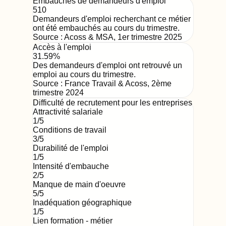
Embauches de demandeurs d'emploi
510
Demandeurs d'emploi recherchant ce métier
ont été embauchés au cours du trimestre.
Source :
Acoss & MSA
,
1er trimestre 2025
Accès à l'emploi
31.59%
Des demandeurs d'emploi ont retrouvé un
emploi au cours du trimestre.
Source :
France Travail & Acoss
,
2ème
trimestre 2024
Difficulté de recrutement pour les entreprises
Attractivité salariale
1
/5
Conditions de travail
3
/5
Durabilité de l'emploi
1
/5
Intensité d'embauche
2
/5
Manque de main d'oeuvre
5
/5
Inadéquation géographique
1
/5
Lien formation - métier