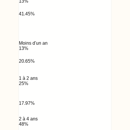
13
%
41.45
%
Moins d'un an
13
%
20.65
%
1 à 2 ans
25
%
17.97
%
2 à 4 ans
48
%