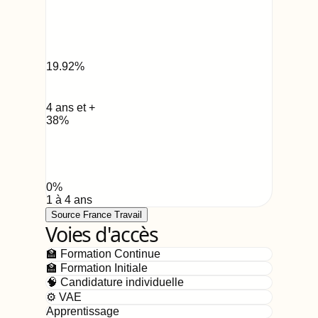
19.92
%
4 ans et +
38
%
0
%
1 à 4 ans
Source France Travail
Voies d'accès
🏫 Formation Continue
🏫 Formation Initiale
🧠 Candidature individuelle
⚙️ VAE
Apprentissage