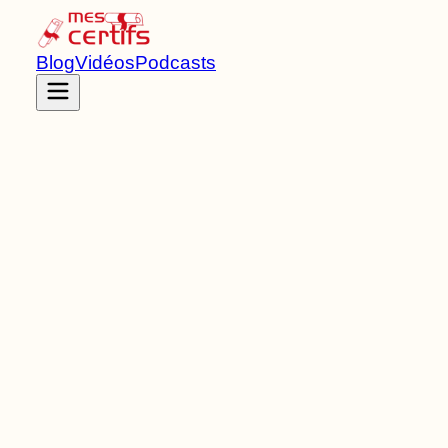
Blog
Vidéos
Podcasts
Accueil
Certifications
RNCP35374