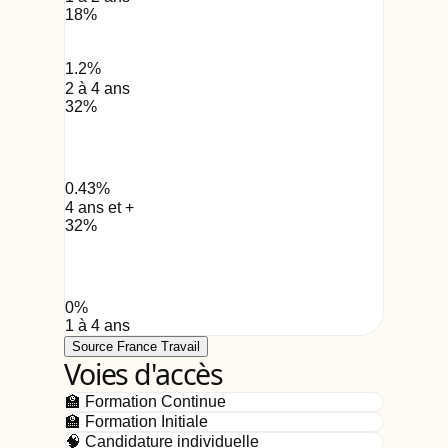
18
%
1.2
%
2 à 4 ans
32
%
0.43
%
4 ans et +
32
%
0
%
1 à 4 ans
Source France Travail
Voies d'accès
🏫 Formation Continue
🏫 Formation Initiale
🧠 Candidature individuelle