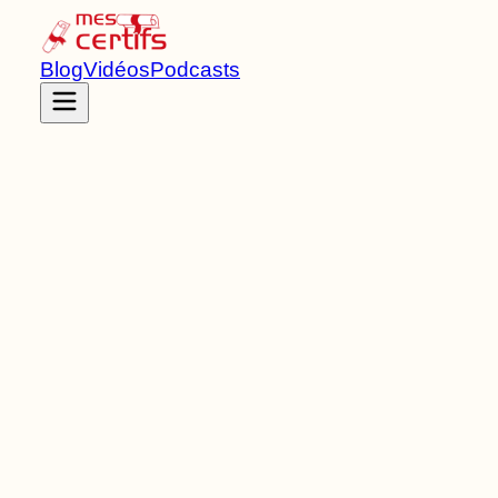
Blog
Vidéos
Podcasts
Accueil
Certifications
RNCP35947