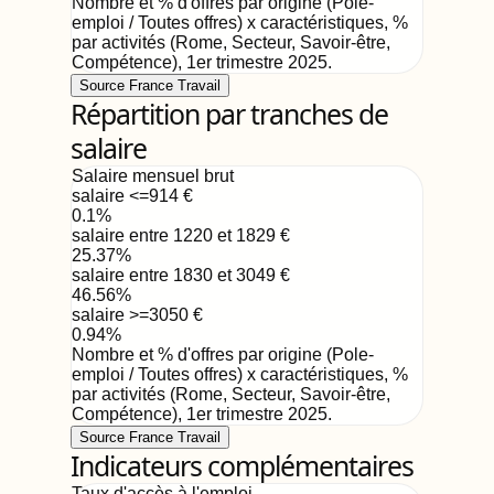
Nombre et % d'offres par origine (Pole-
emploi / Toutes offres) x caractéristiques, %
par activités (Rome, Secteur, Savoir-être,
Compétence)
,
1er trimestre 2025
.
Source France Travail
Répartition par tranches de
salaire
Salaire mensuel brut
salaire <=914
€
0.1
%
salaire entre 1220 et 1829
€
25.37
%
salaire entre 1830 et 3049
€
46.56
%
salaire >=3050
€
0.94
%
Nombre et % d'offres par origine (Pole-
emploi / Toutes offres) x caractéristiques, %
par activités (Rome, Secteur, Savoir-être,
Compétence)
,
1er trimestre 2025
.
Source France Travail
Indicateurs complémentaires
Taux d'accès à l'emploi