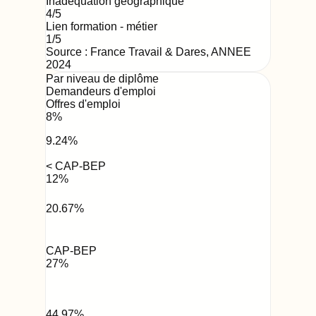
Inadéquation géographique
4
/5
Lien formation - métier
1
/5
Source : France Travail & Dares,
ANNEE
2024
Par niveau de diplôme
Demandeurs d'emploi
Offres d'emploi
8
%
9.24
%
< CAP-BEP
12
%
20.67
%
CAP-BEP
27
%
44.97
%