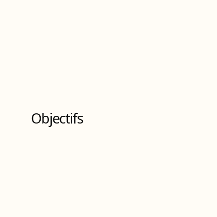
Licence professionnelle
de Niveau
6
9
Bloc
s
de compétences
Objectifs