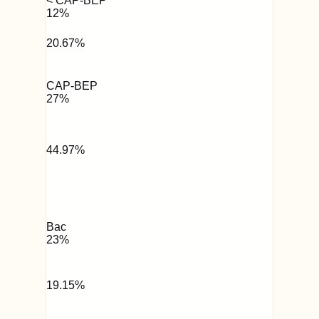
< CAP-BEP
12
%
20.67
%
CAP-BEP
27
%
44.97
%
Bac
23
%
19.15
%