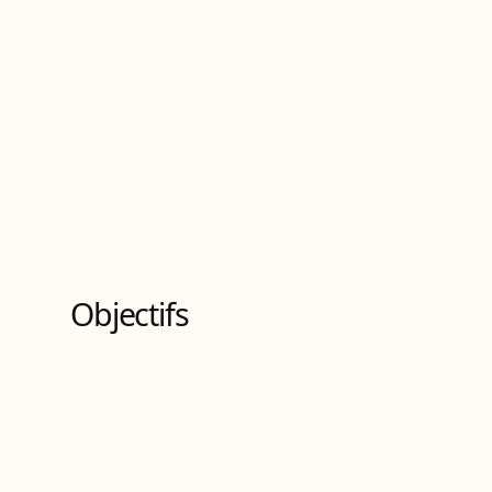
Licence
de Niveau
6
11
Bloc
s
de compétences
Objectifs