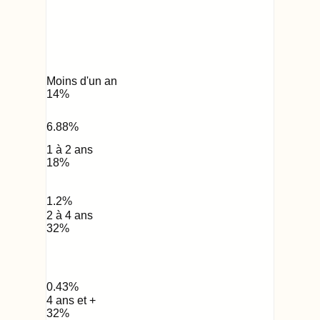
Moins d'un an
14
%
6.88
%
1 à 2 ans
18
%
1.2
%
2 à 4 ans
32
%
0.43
%
4 ans et +
32
%