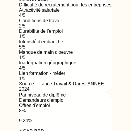
Difficulté de recrutement pour les entreprises
Attractivité salariale
4
/5
Conditions de travail
2
/5
Durabilité de l'emploi
1
/5
Intensité d'embauche
5
/5
Manque de main d'oeuvre
1
/5
Inadéquation géographique
4
/5
Lien formation - métier
1
/5
Source : France Travail & Dares,
ANNEE
2024
Par niveau de diplôme
Demandeurs d'emploi
Offres d'emploi
8
%
9.24
%