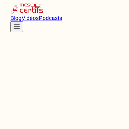
Blog
Vidéos
Podcasts
Accueil
Certifications
RNCP35972