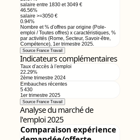
salaire entre 1830 et 3049
€
46.56
%
salaire >=3050
€
0.94
%
Nombre et % d'offres par origine (Pole-
emploi / Toutes offres) x caractéristiques, %
par activités (Rome, Secteur, Savoir-être,
Compétence)
,
1er trimestre 2025
.
Source France Travail
Indicateurs complémentaires
Taux d'accès à l'emploi
22.29
%
2ème trimestre 2024
Embauches récentes
5 430
1er trimestre 2025
Source France Travail
Analyse du marché de
l'emploi 2025
Comparaison expérience
demandée/offerte