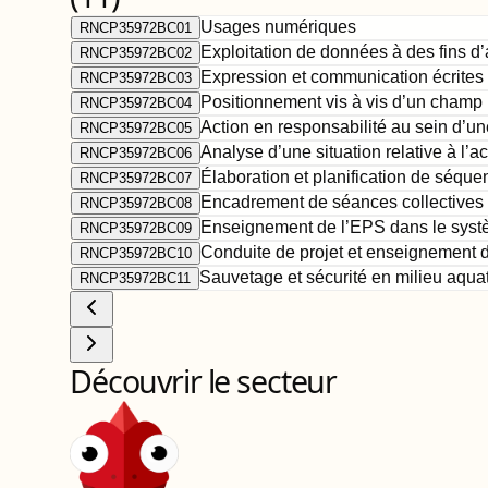
Usages numériques
RNCP35972BC01
Exploitation de données à des fins d
RNCP35972BC02
Expression et communication écrites 
RNCP35972BC03
Positionnement vis à vis d’un champ 
RNCP35972BC04
Action en responsabilité au sein d’un
RNCP35972BC05
Analyse d’une situation relative à l’a
RNCP35972BC06
Élaboration et planification de séqu
RNCP35972BC07
Encadrement de séances collectives d’
RNCP35972BC08
Enseignement de l’EPS dans le syst
RNCP35972BC09
Conduite de projet et enseignement d'
RNCP35972BC10
Sauvetage et sécurité en milieu aqua
RNCP35972BC11
Découvrir le secteur