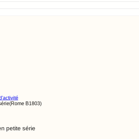
'activité
série
(Rome
B1803
)
 petite série