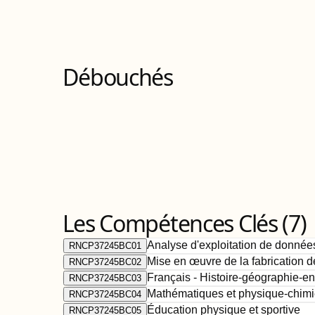
Débouchés
Les Compétences Clés (
7
)
Analyse d'exploitation de donnée
RNCP37245BC01
Mise en œuvre de la fabrication d
RNCP37245BC02
Français - Histoire-géographie-e
RNCP37245BC03
Mathématiques et physique-chimi
RNCP37245BC04
Éducation physique et sportive
RNCP37245BC05