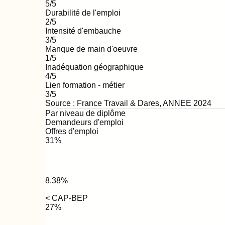
5
/5
Durabilité de l'emploi
2
/5
Intensité d'embauche
3
/5
Manque de main d'oeuvre
1
/5
Inadéquation géographique
4
/5
Lien formation - métier
3
/5
Source : France Travail & Dares,
ANNEE 2024
Par niveau de diplôme
Demandeurs d'emploi
Offres d'emploi
31
%
8.38
%
< CAP-BEP
27
%