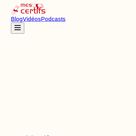
Blog
Vidéos
Podcasts
Accueil
Certifications
RNCP37250
Certificat d'aptitude professionnelle
de
Niveau
3
6
Bloc
s
de compétences