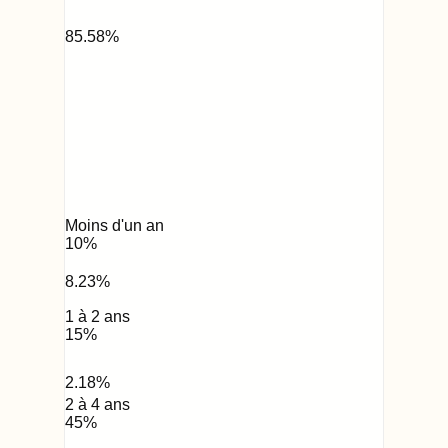
85.58
%
Moins d'un an
10
%
8.23
%
1 à 2 ans
15
%
2.18
%
2 à 4 ans
45
%