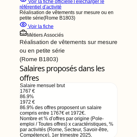
Voir la fiche officielle
Télécharger le
référentiel d'activité
Réalisation de vêtements sur mesure ou en
petite série
(Rome
B1803
)
Voir la fiche
Métiers Associés
Réalisation de vêtements sur mesure
ou en petite série
(Rome
B1803
)
Salaires proposés dans les
offres
Salaire mensuel brut
1767
€
86.9
%
1972
€
86.9
%
des offres proposent un salaire
compris entre
1767
€
et
1972
€
.
Nombre et % d'offres par origine (Pole-
emploi / Toutes offres) x caractéristiques, %
par activités (Rome, Secteur, Savoir-être,
Compétence)
,
1er trimestre 2025
.