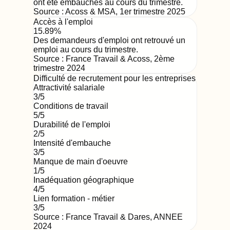
ont été embauchés au cours du trimestre.
Source :
Acoss & MSA
,
1er trimestre 2025
Accès à l'emploi
15.89%
Des demandeurs d'emploi ont retrouvé un
emploi au cours du trimestre.
Source :
France Travail & Acoss
,
2ème
trimestre 2024
Difficulté de recrutement pour les entreprises
Attractivité salariale
3
/5
Conditions de travail
5
/5
Durabilité de l'emploi
2
/5
Intensité d'embauche
3
/5
Manque de main d'oeuvre
1
/5
Inadéquation géographique
4
/5
Lien formation - métier
3
/5
Source : France Travail & Dares,
ANNEE
2024