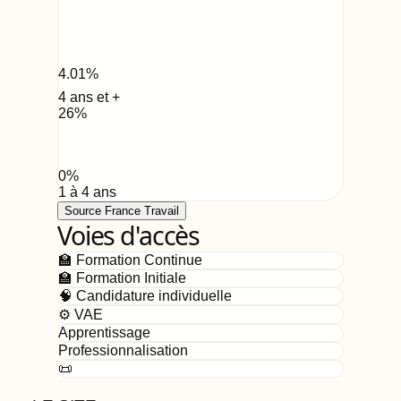
4.01
%
4 ans et +
26
%
0
%
1 à 4 ans
Source France Travail
Voies d'accès
🏫 Formation Continue
🏫 Formation Initiale
🧠 Candidature individuelle
⚙️ VAE
Apprentissage
Professionnalisation
📜