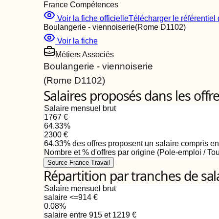
France Compétences
Voir la fiche officielle
Télécharger le référentiel d
Boulangerie - viennoiserie
(Rome
D1102
)
Voir la fiche
Métiers Associés
Boulangerie - viennoiserie
(Rome
D1102
)
Salaires proposés dans les offr
Salaire mensuel brut
1767
€
64.33
%
2300
€
64.33
%
des offres proposent un salaire compris e
Nombre et % d'offres par origine (Pole-emploi / Tou
Source France Travail
Répartition par tranches de sal
Salaire mensuel brut
salaire <=914
€
0.08
%
salaire entre 915 et 1219
€