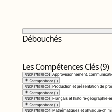
Débouchés
Les Compétences Clés (
9
)
Approvisionnement, communication
RNCP37537BC01
Correspondance
(
1
)
Production et présentation de prod
RNCP37537BC02
Correspondance
(
1
)
Français et histoire-géographie-
RNCP37537BC03
Correspondance
(
1
)
Mathématiques et physique-chimi
RNCP37537BC04