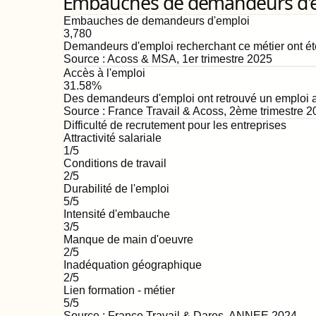
Embauches de demandeurs d'emp
Embauches de demandeurs d'emploi
3,780
Demandeurs d'emploi recherchant ce métier ont ét
Source :
Acoss & MSA
,
1er trimestre 2025
Accès à l'emploi
31.58%
Des demandeurs d'emploi ont retrouvé un emploi au
Source :
France Travail & Acoss
,
2ème trimestre 2
Difficulté de recrutement pour les entreprises
Attractivité salariale
1
/5
Conditions de travail
2
/5
Durabilité de l'emploi
5
/5
Intensité d'embauche
3
/5
Manque de main d'oeuvre
2
/5
Inadéquation géographique
2
/5
Lien formation - métier
5
/5
Source : France Travail & Dares,
ANNEE 2024