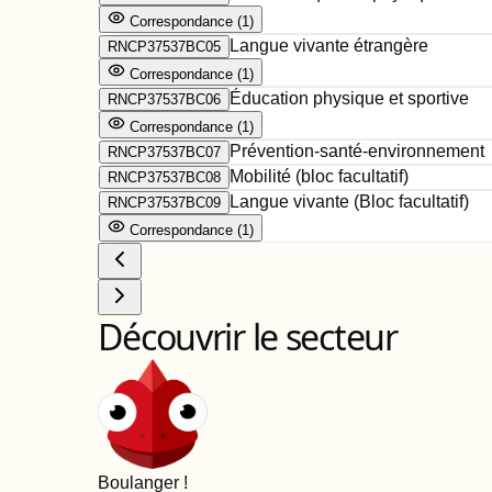
Correspondance
(
1
)
Langue vivante étrangère
RNCP37537BC05
Correspondance
(
1
)
Éducation physique et sportive
RNCP37537BC06
Correspondance
(
1
)
Prévention-santé-environnement
RNCP37537BC07
Mobilité (bloc facultatif)
RNCP37537BC08
Langue vivante (Bloc facultatif)
RNCP37537BC09
Correspondance
(
1
)
Découvrir le secteur
Boulanger
!