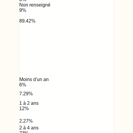
Non renseigné
9
%
89.42
%
Moins d'un an
6
%
7.29
%
1 à 2 ans
12
%
2.27
%
2 à 4 ans