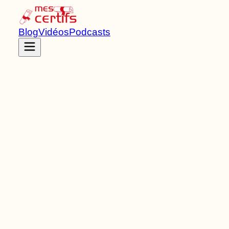
Blog
Vidéos
Podcasts
Accueil
Certifications
RNCP37768
Titre RNCP
de Niveau
5