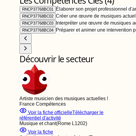
Les Compétences Clés (
4
)
Élaborer son projet professionnel d'a
RNCP37768BC01
Créer une œuvre de musiques actuel
RNCP37768BC02
Interpréter une œuvre de musiques a
RNCP37768BC03
Préparer et animer une intervention 
RNCP37768BC04
Découvrir le secteur
Artiste musicien des musiques actuelles
!
France Compétences
Voir la fiche officielle
Télécharger le
référentiel d'activité
Musique et chant
(Rome
L1202
)
Voir la fiche