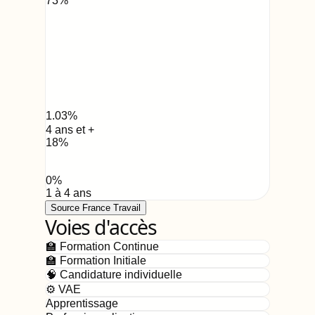
73
%
1.03
%
4 ans et +
18
%
0
%
1 à 4 ans
Source France Travail
Voies d'accès
🏫 Formation Continue
🏫 Formation Initiale
🧠 Candidature individuelle
⚙️ VAE
Apprentissage