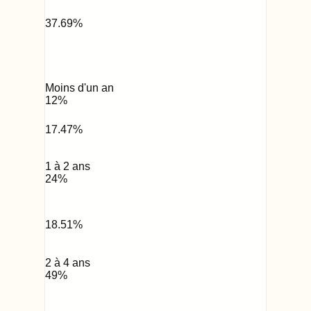
37.69
%
Moins d'un an
12
%
17.47
%
1 à 2 ans
24
%
18.51
%
2 à 4 ans
49
%