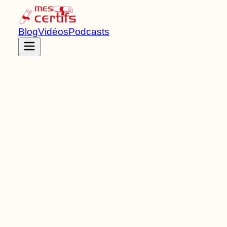
Blog
Vidéos
Podcasts
Accueil
Certifications
RNCP39541