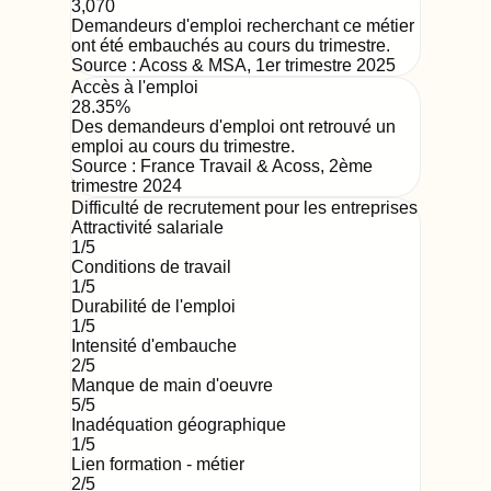
3,070
Demandeurs d'emploi recherchant ce métier
ont été embauchés au cours du trimestre.
Source :
Acoss & MSA
,
1er trimestre 2025
Accès à l'emploi
28.35%
Des demandeurs d'emploi ont retrouvé un
emploi au cours du trimestre.
Source :
France Travail & Acoss
,
2ème
trimestre 2024
Difficulté de recrutement pour les entreprises
Attractivité salariale
1
/5
Conditions de travail
1
/5
Durabilité de l'emploi
1
/5
Intensité d'embauche
2
/5
Manque de main d'oeuvre
5
/5
Inadéquation géographique
1
/5
Lien formation - métier
2
/5