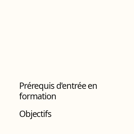
Titre ingénieur
de Niveau
7
4
Bloc
s
de compétences
Prérequis d'entrée en
formation
Objectifs