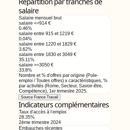
Répartition par tranches de
salaire
Salaire mensuel brut
salaire <=914
€
0.46
%
salaire entre 915 et 1219
€
0.04
%
salaire entre 1220 et 1829
€
3.62
%
salaire entre 1830 et 3049
€
35.11
%
salaire >=3050
€
33.8
%
Nombre et % d'offres par origine (Pole-
emploi / Toutes offres) x caractéristiques, %
par activités (Rome, Secteur, Savoir-être,
Compétence)
,
1er trimestre 2025
.
Source France Travail
Indicateurs complémentaires
Taux d'accès à l'emploi
28.35
%
2ème trimestre 2024
Embauches récentes