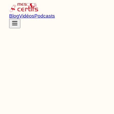
Blog
Vidéos
Podcasts
Accueil
Certifications
RNCP40645
Titre RNCP
de Niveau
4