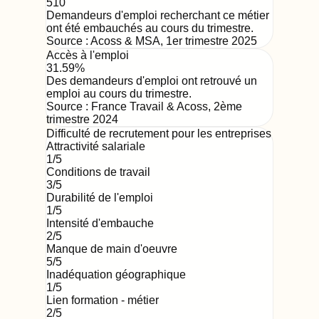
510
Demandeurs d'emploi recherchant ce métier
ont été embauchés au cours du trimestre.
Source :
Acoss & MSA
,
1er trimestre 2025
Accès à l'emploi
31.59%
Des demandeurs d'emploi ont retrouvé un
emploi au cours du trimestre.
Source :
France Travail & Acoss
,
2ème
trimestre 2024
Difficulté de recrutement pour les entreprises
Attractivité salariale
1
/5
Conditions de travail
3
/5
Durabilité de l'emploi
1
/5
Intensité d'embauche
2
/5
Manque de main d'oeuvre
5
/5
Inadéquation géographique
1
/5
Lien formation - métier
2
/5