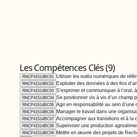
Les Compétences Clés (
9
)
Utiliser les outils numériques de réfé
RNCP41514BC01
Exploiter des données à des fins d’a
RNCP41514BC02
S’exprimer et communiquer à l’oral, à
RNCP41514BC03
Se positionner vis à vis d’un champ 
RNCP41514BC04
Agir en responsabilité au sein d’une 
RNCP41514BC05
Manager le travail dans une organis
RNCP41514BC06
Accompagner aux transitions et à la 
RNCP41514BC07
Superviser une production agroalimen
RNCP41514BC08
Mettre en œuvre des projets de Reche
RNCP41514BC09