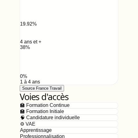
19.92
%
4 ans et +
38
%
0
%
1 à 4 ans
Source France Travail
Voies d'accès
🏫 Formation Continue
🏫 Formation Initiale
🧠 Candidature individuelle
⚙️ VAE
Apprentissage
Professionnalisation