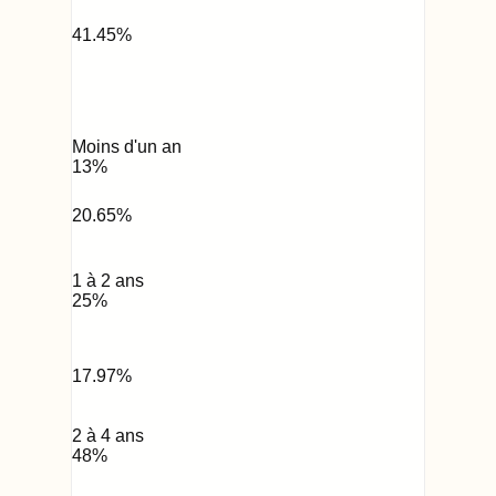
41.45
%
Moins d'un an
13
%
20.65
%
1 à 2 ans
25
%
17.97
%
2 à 4 ans
48
%