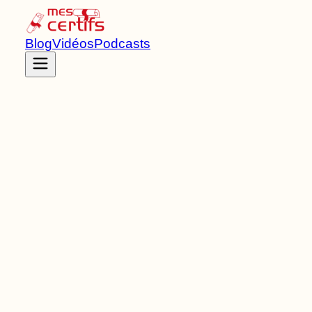
Blog
Vidéos
Podcasts
Accueil
Certifications
RNCP41514
Bachelor Agro
de Niveau
6