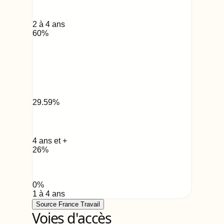
2 à 4 ans
60
%
29.59
%
4 ans et +
26
%
0
%
1 à 4 ans
Source France Travail
Voies d'accès