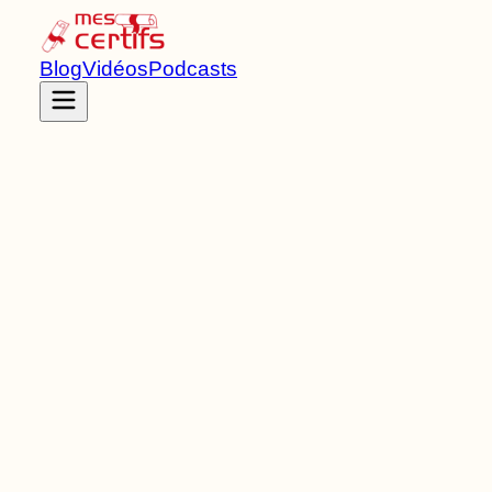
Blog
Vidéos
Podcasts
Accueil
Certifications
RNCP41611
Bachelor universitaire de technologie
de
Niveau
6