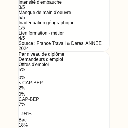
Intensité d'embauche
3
/5
Manque de main d'oeuvre
5
/5
Inadéquation géographique
1
/5
Lien formation - métier
4
/5
Source : France Travail & Dares,
ANNEE
2024
Par niveau de diplôme
Demandeurs d'emploi
Offres d'emploi
5
%
0
%
< CAP-BEP
2
%
0
%
CAP-BEP
7
%
1.94
%
Bac
18
%