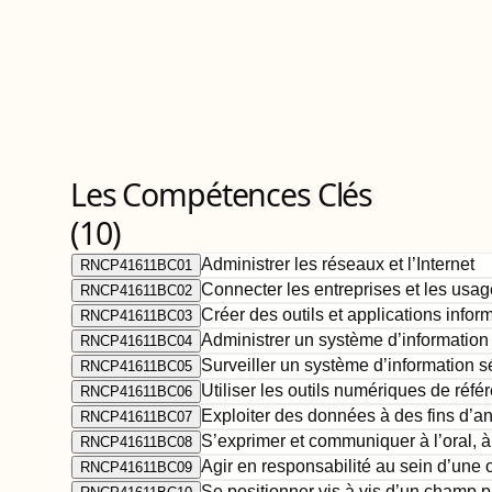
Les Compétences Clés
(
10
)
Administrer les réseaux et l’Internet
RNCP41611BC01
Connecter les entreprises et les usag
RNCP41611BC02
Créer des outils et applications info
RNCP41611BC03
Administrer un système d’information
RNCP41611BC04
Surveiller un système d’information s
RNCP41611BC05
Utiliser les outils numériques de réfé
RNCP41611BC06
Exploiter des données à des fins d’a
RNCP41611BC07
S’exprimer et communiquer à l’oral, à
RNCP41611BC08
Agir en responsabilité au sein d’une 
RNCP41611BC09
Se positionner vis à vis d’un champ 