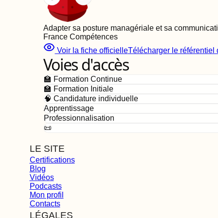
Adapter sa posture managériale et sa communication
France Compétences
Voir la fiche officielle
Télécharger le référentiel d
Voies d'accès
🏫 Formation Continue
🏫 Formation Initiale
🧠 Candidature individuelle
Apprentissage
Professionnalisation
📜
LE SITE
Certifications
Blog
Vidéos
Podcasts
Mon profil
Contacts
LÉGALES