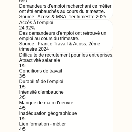
690
Demandeurs d'emploi recherchant ce métier
ont été embauchés au cours du trimestre.
Source :
Acoss & MSA
,
1er trimestre 2025
Accès à l'emploi
24.92%
Des demandeurs d'emploi ont retrouvé un
emploi au cours du trimestre.
Source :
France Travail & Acoss
,
2ème
trimestre 2024
Difficulté de recrutement pour les entreprises
Attractivité salariale
1
/5
Conditions de travail
3
/5
Durabilité de l'emploi
1
/5
Intensité d'embauche
2
/5
Manque de main d'oeuvre
4
/5
Inadéquation géographique
1
/5
Lien formation - métier
4
/5