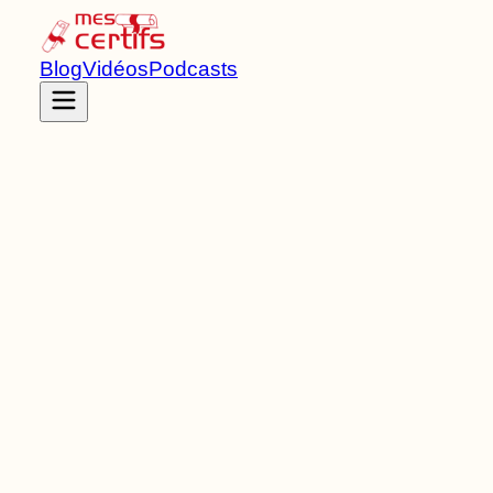
Blog
Vidéos
Podcasts
Accueil
Certifications
RNCP36163
Titre professionnel
de Niveau
6
3
Bloc
s
de compétences