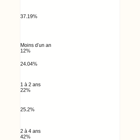
37.19
%
Moins d'un an
12
%
24.04
%
1 à 2 ans
22
%
25.2
%
2 à 4 ans
42
%