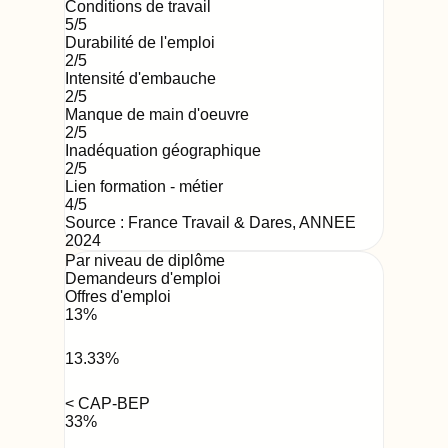
Conditions de travail
5
/5
Durabilité de l'emploi
2
/5
Intensité d'embauche
2
/5
Manque de main d'oeuvre
2
/5
Inadéquation géographique
2
/5
Lien formation - métier
4
/5
Source : France Travail & Dares,
ANNEE
2024
Par niveau de diplôme
Demandeurs d'emploi
Offres d'emploi
13
%
13.33
%
< CAP-BEP
33
%