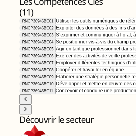
Les Compétences Clés
(
11
)
Utiliser les outils numériques de réfé
RNCP36946BC01
Exploiter des données à des fins d’a
RNCP36946BC02
S’exprimer et communiquer à l’oral, à
RNCP36946BC03
Se positionner vis-à-vis du champ pro
RNCP36946BC04
Agir en tant que professionnel dans l
RNCP36946BC05
Exercer des activités de veille profes
RNCP36946BC06
Employer différentes techniques d’in
RNCP36946BC07
Coopérer et travailler en équipe
RNCP36946BC08
Élaborer une stratégie personnelle rel
RNCP36946BC09
Développer et mettre en œuvre des out
RNCP36946BC10
Concevoir et conduire une production 
RNCP36946BC11
Découvrir le secteur