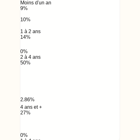
Moins d'un an
9
%
10
%
1 à 2 ans
14
%
0
%
2 à 4 ans
50
%
2.86
%
4 ans et +
27
%
0
%