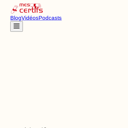
Blog
Vidéos
Podcasts
Accueil
Certifications
RNCP36946
Diplôme national des métiers d’art et du
design
de Niveau
6
11
Bloc
s
de compétences