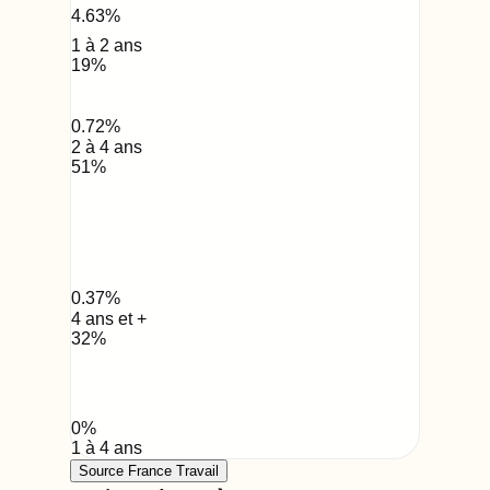
4.63
%
1 à 2 ans
19
%
0.72
%
2 à 4 ans
51
%
0.37
%
4 ans et +
32
%
0
%
1 à 4 ans
Source France Travail