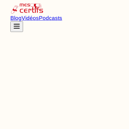
Blog
Vidéos
Podcasts
Accueil
Certifications
RNCP37191