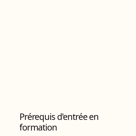
Brevet professionnel de la jeunesse, de
l'éducation populaire et du sport
de Niveau
4
Prérequis d'entrée en
formation