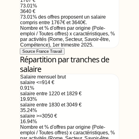
1767
€
73.01
%
3640
€
73.01
%
des offres proposent un salaire
compris entre
1767
€
et
3640
€
.
Nombre et % d'offres par origine (Pole-
emploi / Toutes offres) x caractéristiques, %
par activités (Rome, Secteur, Savoir-être,
Compétence)
,
1er trimestre 2025
.
Source France Travail
Répartition par tranches de
salaire
Salaire mensuel brut
salaire <=914
€
0.91
%
salaire entre 1220 et 1829
€
19.93
%
salaire entre 1830 et 3049
€
35.24
%
salaire >=3050
€
16.94
%
Nombre et % d'offres par origine (Pole-
emploi / Toutes offres) x caractéristiques, %
par activités (Rome, Secteur, Savoir-être,