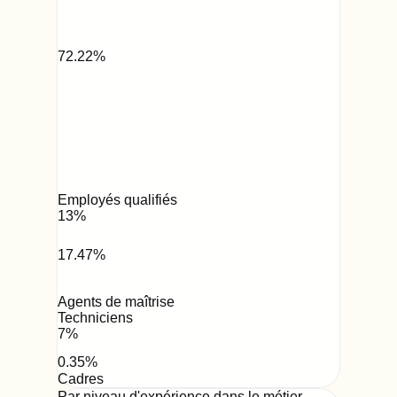
72.22
%
Employés qualifiés
13
%
17.47
%
Agents de maîtrise
Techniciens
7
%
0.35
%
Cadres
Par niveau d'expérience dans le métier