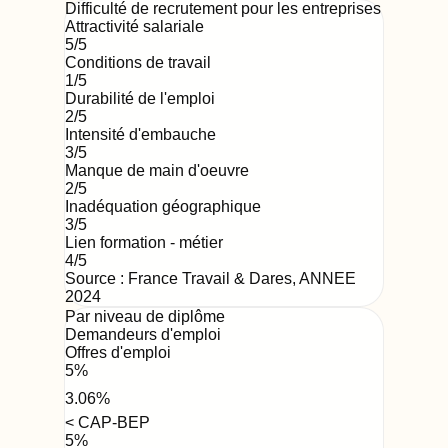
Difficulté de recrutement pour les entreprises
Attractivité salariale
5
/5
Conditions de travail
1
/5
Durabilité de l'emploi
2
/5
Intensité d'embauche
3
/5
Manque de main d'oeuvre
2
/5
Inadéquation géographique
3
/5
Lien formation - métier
4
/5
Source : France Travail & Dares,
ANNEE
2024
Par niveau de diplôme
Demandeurs d'emploi
Offres d'emploi
5
%
3.06
%
< CAP-BEP
5
%