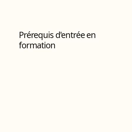
Titre RNCP
de Niveau
3
3
Bloc
s
de compétences
Prérequis d'entrée en
formation