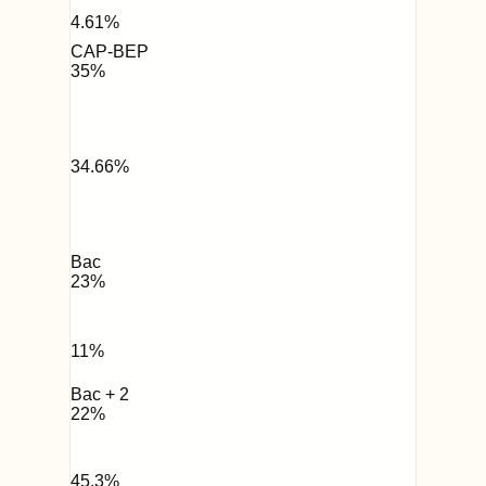
4.61
%
CAP-BEP
35
%
34.66
%
Bac
23
%
11
%
Bac + 2
22
%
45.3
%