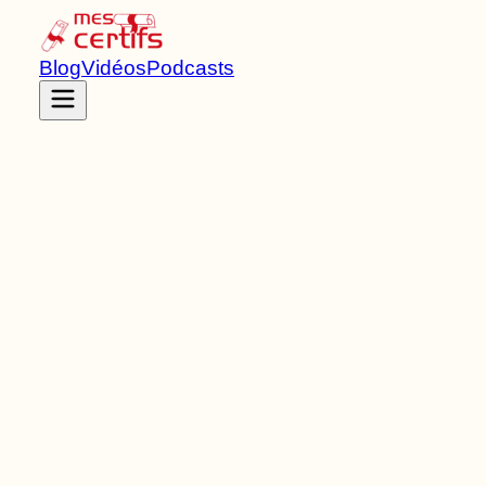
Blog
Vidéos
Podcasts
Accueil
Certifications
RNCP38264