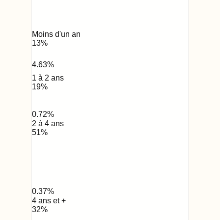
Moins d'un an
13
%
4.63
%
1 à 2 ans
19
%
0.72
%
2 à 4 ans
51
%
0.37
%
4 ans et +
32
%