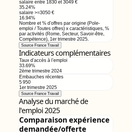
salaire entre 1830 et 3049
€
35.24
%
salaire >=3050
€
16.94
%
Nombre et % d'offres par origine (Pole-
emploi / Toutes offres) x caractéristiques, %
par activités (Rome, Secteur, Savoir-être,
Compétence)
,
1er trimestre 2025
.
Source France Travail
Indicateurs complémentaires
Taux d'accès à l'emploi
33.69
%
2ème trimestre 2024
Embauches récentes
5 950
1er trimestre 2025
Source France Travail
Analyse du marché de
l'emploi 2025
Comparaison expérience
demandée/offerte