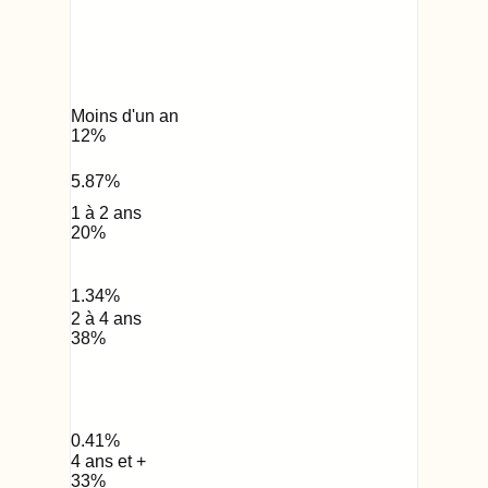
Moins d'un an
12
%
5.87
%
1 à 2 ans
20
%
1.34
%
2 à 4 ans
38
%
0.41
%
4 ans et +
33
%