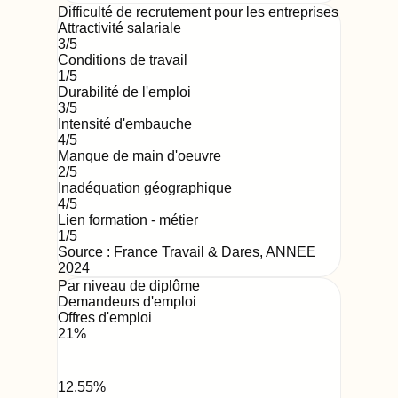
Difficulté de recrutement pour les entreprises
Attractivité salariale
3
/5
Conditions de travail
1
/5
Durabilité de l'emploi
3
/5
Intensité d'embauche
4
/5
Manque de main d'oeuvre
2
/5
Inadéquation géographique
4
/5
Lien formation - métier
1
/5
Source : France Travail & Dares,
ANNEE
2024
Par niveau de diplôme
Demandeurs d'emploi
Offres d'emploi
21
%
12.55
%