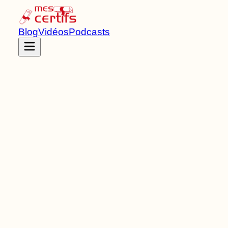
Blog
Vidéos
Podcasts
Accueil
Certifications
RNCP37213
Diplôme de spécialisation professionnelle
de Niveau
4
5
Bloc
s
de compétences