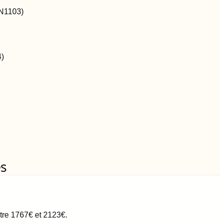
N1103
)
4
)
es
ntre
1767
€
et
2123
€
.