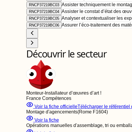
Assister techniquement le montag
RNCP37219BC03
Assister le constat d’état des œu
RNCP37219BC04
Analyser et contextualiser les exp
RNCP37219BC05
Assurer l’éco-traitement des matér
RNCP37219BC06
Découvrir le secteur
Monteur-Installateur d’œuvres d’art
!
France Compétences
Voir la fiche officielle
Télécharger le référentiel d
Montage d'agencements
(Rome
F1604
)
Voir la fiche
Opérations manuelles d'assemblage, tri ou emball