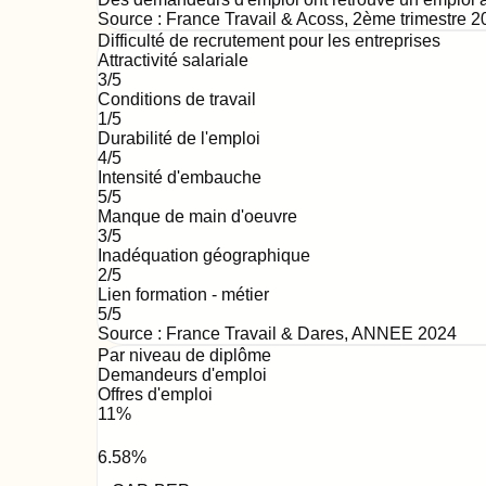
Source :
France Travail & Acoss
,
2ème trimestre 2
Difficulté de recrutement pour les entreprises
Attractivité salariale
3
/5
Conditions de travail
1
/5
Durabilité de l'emploi
4
/5
Intensité d'embauche
5
/5
Manque de main d'oeuvre
3
/5
Inadéquation géographique
2
/5
Lien formation - métier
5
/5
Source : France Travail & Dares,
ANNEE 2024
Par niveau de diplôme
Demandeurs d'emploi
Offres d'emploi
11
%
6.58
%