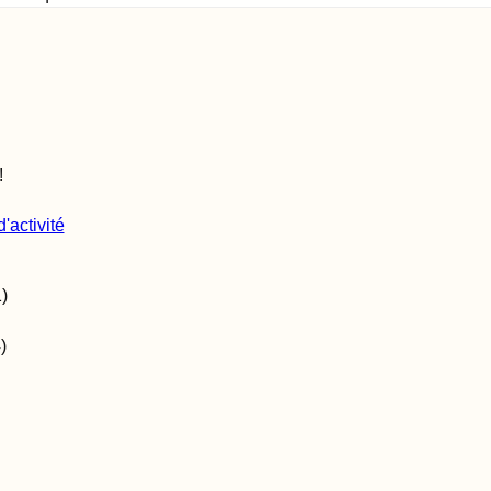
!
'activité
1
)
4
)