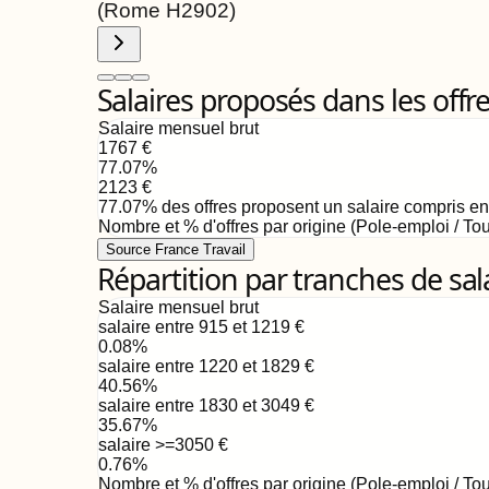
(Rome
H2902
)
Salaires proposés dans les offr
Salaire mensuel brut
1767
€
77.07
%
2123
€
77.07
%
des offres proposent un salaire compris e
Nombre et % d'offres par origine (Pole-emploi / Tou
Source France Travail
Répartition par tranches de sal
Salaire mensuel brut
salaire entre 915 et 1219
€
0.08
%
salaire entre 1220 et 1829
€
40.56
%
salaire entre 1830 et 3049
€
35.67
%
salaire >=3050
€
0.76
%
Nombre et % d'offres par origine (Pole-emploi / Tou