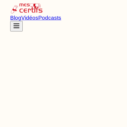
Blog
Vidéos
Podcasts
Accueil
Certifications
RNCP38699