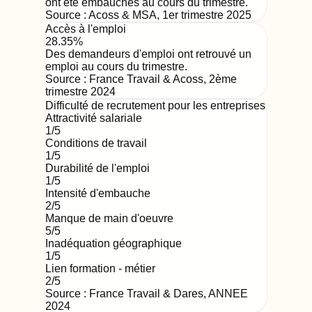
ont été embauchés au cours du trimestre.
Source :
Acoss & MSA
,
1er trimestre 2025
Accès à l'emploi
28.35%
Des demandeurs d'emploi ont retrouvé un
emploi au cours du trimestre.
Source :
France Travail & Acoss
,
2ème
trimestre 2024
Difficulté de recrutement pour les entreprises
Attractivité salariale
1
/5
Conditions de travail
1
/5
Durabilité de l'emploi
1
/5
Intensité d'embauche
2
/5
Manque de main d'oeuvre
5
/5
Inadéquation géographique
1
/5
Lien formation - métier
2
/5
Source : France Travail & Dares,
ANNEE
2024