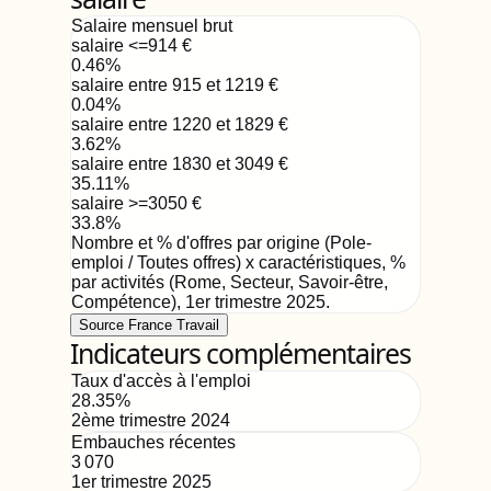
Salaire mensuel brut
salaire <=914
€
0.46
%
salaire entre 915 et 1219
€
0.04
%
salaire entre 1220 et 1829
€
3.62
%
salaire entre 1830 et 3049
€
35.11
%
salaire >=3050
€
33.8
%
Nombre et % d'offres par origine (Pole-
emploi / Toutes offres) x caractéristiques, %
par activités (Rome, Secteur, Savoir-être,
Compétence)
,
1er trimestre 2025
.
Source France Travail
Indicateurs complémentaires
Taux d'accès à l'emploi
28.35
%
2ème trimestre 2024
Embauches récentes
3 070
1er trimestre 2025