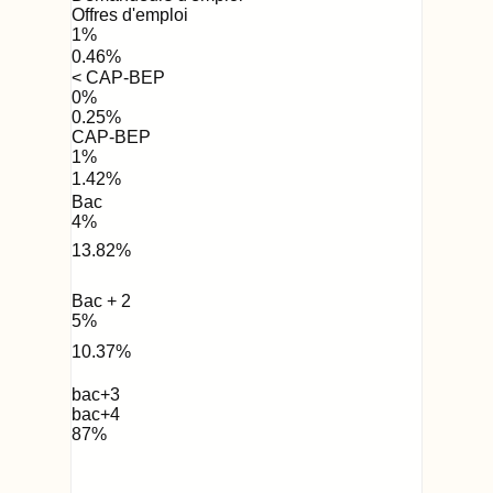
Offres d'emploi
1
%
0.46
%
< CAP-BEP
0
%
0.25
%
CAP-BEP
1
%
1.42
%
Bac
4
%
13.82
%
Bac + 2
5
%
10.37
%
bac+3
bac+4
87
%