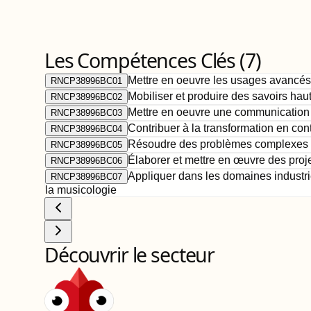
Les Compétences Clés (
7
)
Mettre en oeuvre les usages avancés 
RNCP38996BC01
Mobiliser et produire des savoirs ha
RNCP38996BC02
Mettre en oeuvre une communication s
RNCP38996BC03
Contribuer à la transformation en con
RNCP38996BC04
Résoudre des problèmes complexes en 
RNCP38996BC05
Élaborer et mettre en œuvre des proje
RNCP38996BC06
Appliquer dans les domaines industriel
RNCP38996BC07
la musicologie
Découvrir le secteur