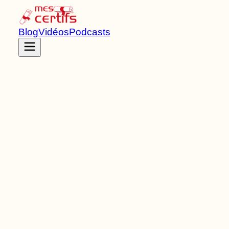
Blog
Vidéos
Podcasts
Accueil
Certifications
RNCP38996
Master
de Niveau
7