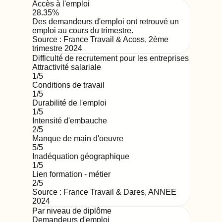
Accès à l'emploi
28.35%
Des demandeurs d'emploi ont retrouvé un
emploi au cours du trimestre.
Source :
France Travail & Acoss
,
2ème
trimestre 2024
Difficulté de recrutement pour les entreprises
Attractivité salariale
1
/5
Conditions de travail
1
/5
Durabilité de l'emploi
1
/5
Intensité d'embauche
2
/5
Manque de main d'oeuvre
5
/5
Inadéquation géographique
1
/5
Lien formation - métier
2
/5
Source : France Travail & Dares,
ANNEE
2024
Par niveau de diplôme
Demandeurs d'emploi