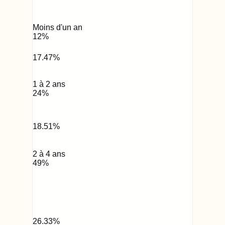
Moins d'un an
12
%
17.47
%
1 à 2 ans
24
%
18.51
%
2 à 4 ans
49
%
26.33
%