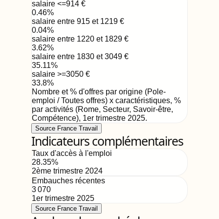
salaire <=914
€
0.46
%
salaire entre 915 et 1219
€
0.04
%
salaire entre 1220 et 1829
€
3.62
%
salaire entre 1830 et 3049
€
35.11
%
salaire >=3050
€
33.8
%
Nombre et % d'offres par origine (Pole-
emploi / Toutes offres) x caractéristiques, %
par activités (Rome, Secteur, Savoir-être,
Compétence)
,
1er trimestre 2025
.
Source France Travail
Indicateurs complémentaires
Taux d'accès à l'emploi
28.35
%
2ème trimestre 2024
Embauches récentes
3 070
1er trimestre 2025
Source France Travail