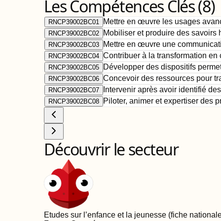
Les Compétences Clés (
8
)
Mettre en œuvre les usages avanc
RNCP39002BC01
Mobiliser et produire des savoirs
RNCP39002BC02
Mettre en œuvre une communicatio
RNCP39002BC03
Contribuer à la transformation en
RNCP39002BC04
Développer des dispositifs permet
RNCP39002BC05
Concevoir des ressources pour tra
RNCP39002BC06
Intervenir après avoir identifié de
RNCP39002BC07
Piloter, animer et expertiser des 
RNCP39002BC08
Découvrir le secteur
Etudes sur l’enfance et la jeunesse (fiche nationale