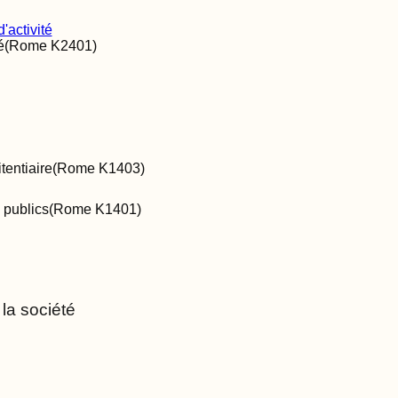
'activité
é
(Rome
K2401
)
tentiaire
(Rome
K1403
)
 publics
(Rome
K1401
)
la société