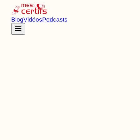
Blog
Vidéos
Podcasts
Accueil
Certifications
RNCP39496