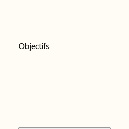
Master
de Niveau
7
6
Bloc
s
de compétences
Objectifs