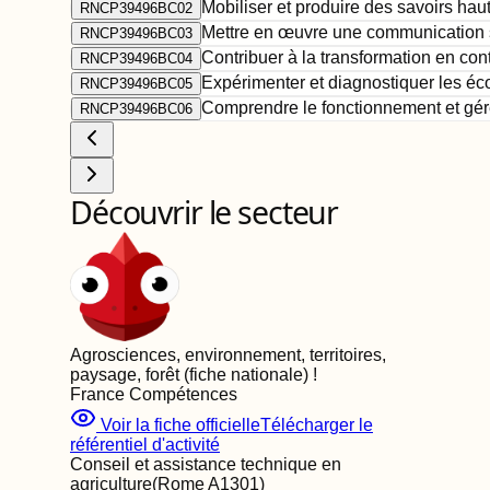
Mobiliser et produire des savoirs ha
RNCP39496BC02
Mettre en œuvre une communication s
RNCP39496BC03
Contribuer à la transformation en con
RNCP39496BC04
Expérimenter et diagnostiquer les éco
RNCP39496BC05
Comprendre le fonctionnement et gére
RNCP39496BC06
Découvrir le secteur
Agrosciences, environnement, territoires,
paysage, forêt (fiche nationale)
!
France Compétences
Voir la fiche officielle
Télécharger le
référentiel d'activité
Conseil et assistance technique en
agriculture
(Rome
A1301
)