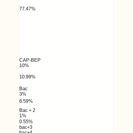
77.47
%
CAP-BEP
10
%
10.99
%
Bac
3
%
6.59
%
Bac + 2
1
%
0.55
%
bac+3
bac+4