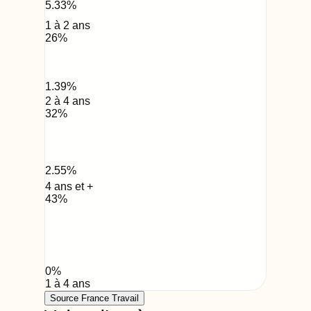
5.33
%
1 à 2 ans
26
%
1.39
%
2 à 4 ans
32
%
2.55
%
4 ans et +
43
%
0
%
1 à 4 ans
Source France Travail