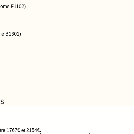
Rome
F1102
)
me
B1301
)
es
ntre
1767
€
et
2154
€
.