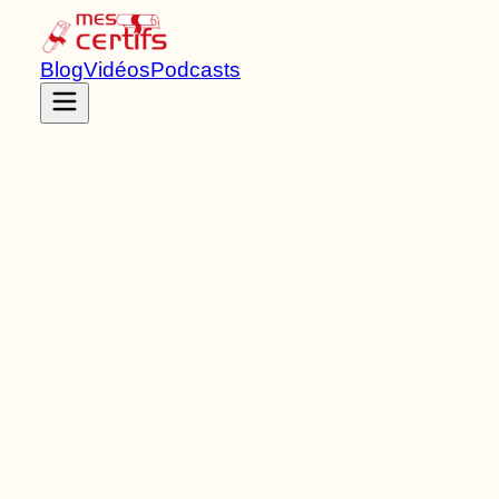
Blog
Vidéos
Podcasts
Accueil
Certifications
RNCP40094