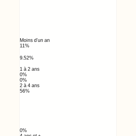
Moins d'un an
11
%
9.52
%
1 à 2 ans
0
%
0
%
2 à 4 ans
56
%
0
%
4 ans et +