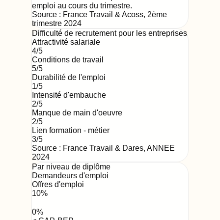
emploi au cours du trimestre.
Source :
France Travail & Acoss
,
2ème
trimestre 2024
Difficulté de recrutement pour les entreprises
Attractivité salariale
4
/5
Conditions de travail
5
/5
Durabilité de l'emploi
1
/5
Intensité d'embauche
2
/5
Manque de main d'oeuvre
2
/5
Lien formation - métier
3
/5
Source : France Travail & Dares,
ANNEE
2024
Par niveau de diplôme
Demandeurs d'emploi
Offres d'emploi
10
%
0
%