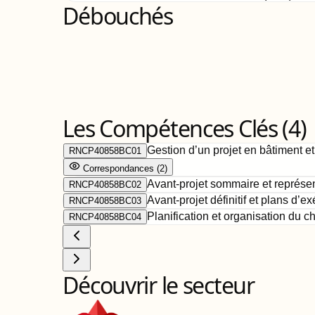
Débouchés
Les Compétences Clés (
4
)
Gestion d’un projet en bâtiment et
RNCP40858BC01
Correspondance
s
(
2
)
Avant-projet sommaire et représe
RNCP40858BC02
Avant-projet définitif et plans d’e
RNCP40858BC03
Planification et organisation du ch
RNCP40858BC04
Découvrir le secteur