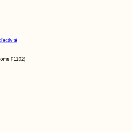
'activité
Rome
F1102
)