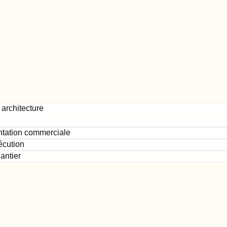
 architecture
ntation commerciale
xécution
antier