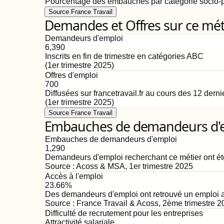
Pourcentage des embauches par catégorie socio-p
Source France Travail
Demandes et Offres sur ce mét
Demandeurs d'emploi
6,390
Inscrits en fin de trimestre en catégories ABC
(
1er trimestre 2025
)
Offres d'emploi
700
Diffusées sur francetravail.fr au cours des 12 dern
(
1er trimestre 2025
)
Source France Travail
Embauches de demandeurs d'emp
Embauches de demandeurs d'emploi
1,290
Demandeurs d'emploi recherchant ce métier ont ét
Source :
Acoss & MSA
,
1er trimestre 2025
Accès à l'emploi
23.66%
Des demandeurs d'emploi ont retrouvé un emploi au
Source :
France Travail & Acoss
,
2ème trimestre 2
Difficulté de recrutement pour les entreprises
Attractivité salariale