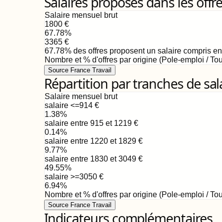
Salaires proposés dans les offr
Salaire mensuel brut
1800
€
67.78
%
3365
€
67.78
%
des offres proposent un salaire compris e
Nombre et % d'offres par origine (Pole-emploi / Tou
Source France Travail
Répartition par tranches de sal
Salaire mensuel brut
salaire <=914
€
1.38
%
salaire entre 915 et 1219
€
0.14
%
salaire entre 1220 et 1829
€
9.77
%
salaire entre 1830 et 3049
€
49.55
%
salaire >=3050
€
6.94
%
Nombre et % d'offres par origine (Pole-emploi / Tou
Source France Travail
Indicateurs complémentaires