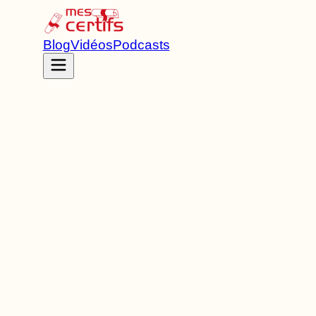
Blog
Vidéos
Podcasts
Accueil
Certifications
RNCP41031