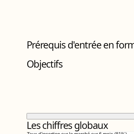
Titre ingénieur
de Niveau
7
4
Bloc
s
de compétences
Prérequis d'entrée en for
Objectifs
Les chiffres globaux