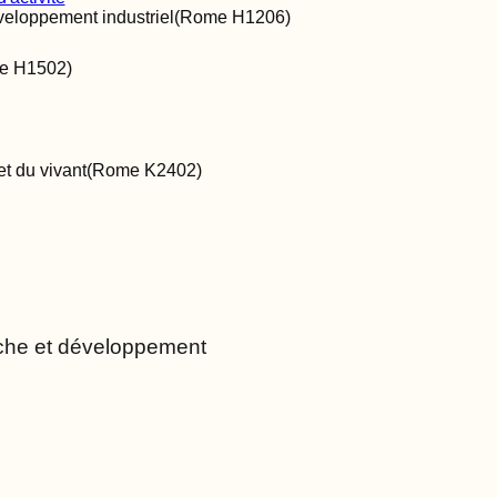
veloppement industriel
(Rome
H1206
)
me
H1502
)
t du vivant
(Rome
K2402
)
rche et développement