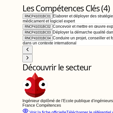
Les Compétences Clés (
4
)
Elaborer et déployer des stratég
RNCP41031BC01
médicament et logiciel expert
Concevoir et mettre en œuvre exp
RNCP41031BC02
Déployer la démarche qualité dans
RNCP41031BC03
Conduire un projet, conseiller et
RNCP41031BC04
dans un contexte international
Découvrir le secteur
Ingénieur diplômé de l'Ecole publique d'ingénieurs
France Compétences
Voir la fiche officielle
Télécharger le référentiel d