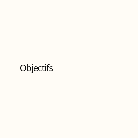
Bachelor universitaire de technologie
de
Niveau
6
10
Bloc
s
de compétences
Objectifs