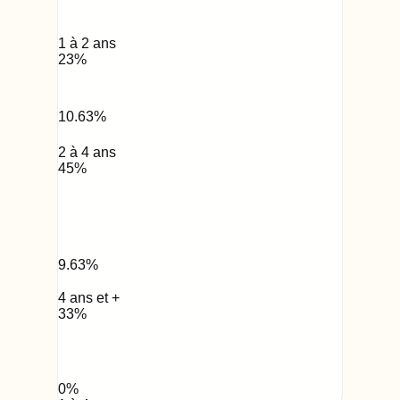
1 à 2 ans
23
%
10.63
%
2 à 4 ans
45
%
9.63
%
4 ans et +
33
%
0
%