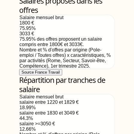
Salaires proposés dans les
offres
Salaire mensuel brut
1800
€
75.95
%
3033
€
75.95
%
des offres proposent un salaire
compris entre
1800
€
et
3033
€
.
Nombre et % d'offres par origine (Pole-
emploi / Toutes offres) x caractéristiques, %
par activités (Rome, Secteur, Savoir-être,
Compétence)
,
1er trimestre 2025
.
Source France Travail
Répartition par tranches de
salaire
Salaire mensuel brut
salaire entre 1220 et 1829
€
18.99
%
salaire entre 1830 et 3049
€
44.3
%
salaire >=3050
€
12.66
%