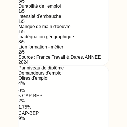
3
/5
Durabilité de l'emploi
1
/5
Intensité d'embauche
1
/5
Manque de main d'oeuvre
1
/5
Inadéquation géographique
3
/5
Lien formation - métier
2
/5
Source : France Travail & Dares,
ANNEE
2024
Par niveau de diplôme
Demandeurs d'emploi
Offres d'emploi
4
%
0
%
< CAP-BEP
2
%
1.75
%
CAP-BEP
9
%