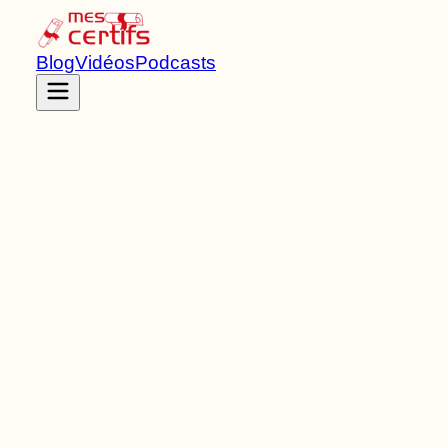
Blog
Vidéos
Podcasts
Accueil
Certifications
RNCP41546