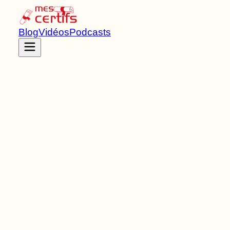
Blog
Vidéos
Podcasts
Accueil
Certifications
RNCP41762
Titre RNCP
de Niveau
3