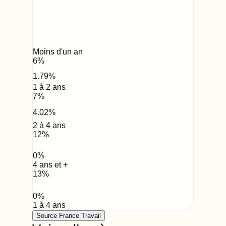
Moins d'un an
6
%
1.79
%
1 à 2 ans
7
%
4.02
%
2 à 4 ans
12
%
0
%
4 ans et +
13
%
0
%
1 à 4 ans
Source France Travail