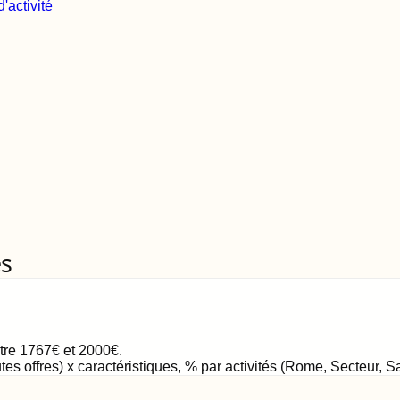
'activité
es
ntre
1767
€
et
2000
€
.
tes offres) x caractéristiques, % par activités (Rome, Secteur, 