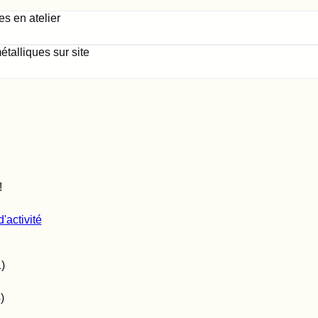
s en atelier
talliques sur site
!
'activité
1
)
4
)