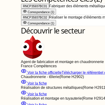
Fabriquer des éléments métallique
RNCP35937BC01
Correspondance
(
1
)
Réaliser le montage d'éléments mé
RNCP35937BC02
Correspondance
(
1
)
Découvrir le secteur
Agent de fabrication et montage en chaudronnerie
France Compétences
Voir la fiche officielle
Télécharger le référentiel d
Chaudronnerie - tôlerie
(Rome
H2902
)
Voir la fiche
Réalisation de structures métalliques
(Rome
H291
Voir la fiche
Réalisation et montage en tuyauterie
(Rome
H291
Voir la fiche