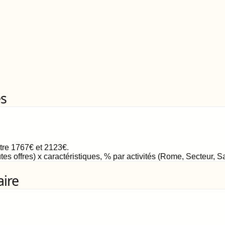
es
ntre
1767
€
et
2123
€
.
tes offres) x caractéristiques, % par activités (Rome, Secteur, 
aire