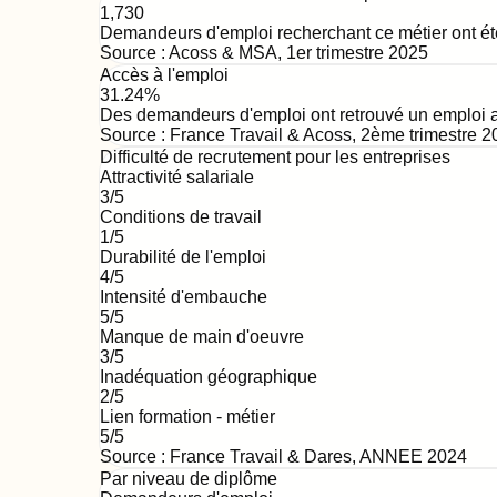
1,730
Demandeurs d'emploi recherchant ce métier ont ét
Source :
Acoss & MSA
,
1er trimestre 2025
Accès à l'emploi
31.24%
Des demandeurs d'emploi ont retrouvé un emploi au
Source :
France Travail & Acoss
,
2ème trimestre 2
Difficulté de recrutement pour les entreprises
Attractivité salariale
3
/5
Conditions de travail
1
/5
Durabilité de l'emploi
4
/5
Intensité d'embauche
5
/5
Manque de main d'oeuvre
3
/5
Inadéquation géographique
2
/5
Lien formation - métier
5
/5
Source : France Travail & Dares,
ANNEE 2024
Par niveau de diplôme