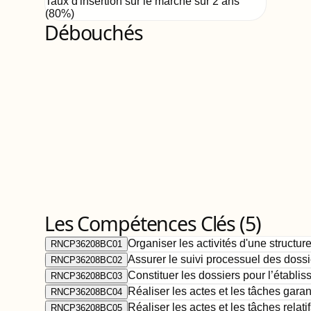
Taux d'insertion sur le marché sur 2 ans
(
80%
)
Débouchés
Les Compétences Clés (
5
)
Organiser les activités d'une structure
RNCP36208BC01
Assurer le suivi processuel des dossi
RNCP36208BC02
Constituer les dossiers pour l’établi
RNCP36208BC03
Réaliser les actes et les tâches garant
RNCP36208BC04
Réaliser les actes et les tâches relatif
RNCP36208BC05