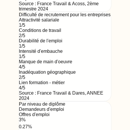
Source :
France Travail & Acoss
,
2ème
trimestre 2024
Difficulté de recrutement pour les entreprises
Attractivité salariale
1
/5
Conditions de travail
2
/5
Durabilité de l'emploi
1
/5
Intensité d'embauche
1
/5
Manque de main d'oeuvre
4
/5
Inadéquation géographique
2
/5
Lien formation - métier
4
/5
Source : France Travail & Dares,
ANNEE
2024
Par niveau de diplôme
Demandeurs d'emploi
Offres d'emploi
3
%
0.27
%