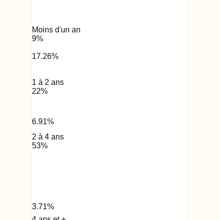
Moins d'un an
9
%
17.26
%
1 à 2 ans
22
%
6.91
%
2 à 4 ans
53
%
3.71
%
4 ans et +