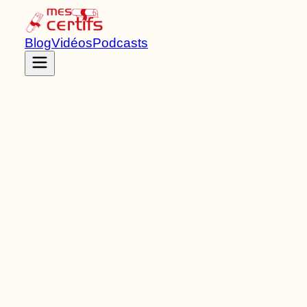
Blog
Vidéos
Podcasts
Accueil
Certifications
RNCP36208
Titre RNCP
de Niveau
5
5
Bloc
s
de compétences