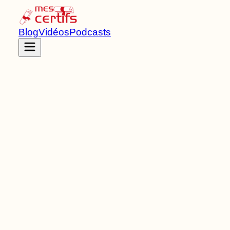
Blog
Vidéos
Podcasts
Accueil
Certifications
RNCP36578