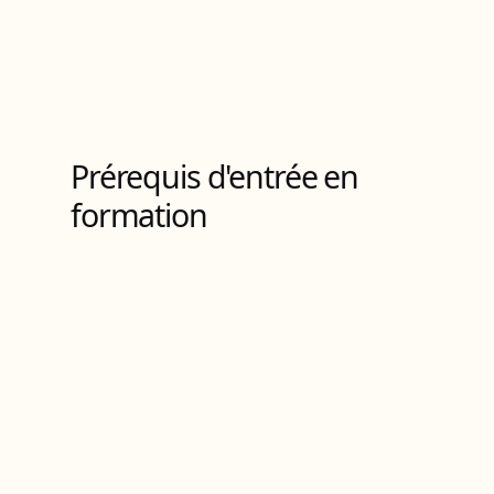
Titre RNCP
de Niveau
6
4
Bloc
s
de compétences
Prérequis d'entrée en
formation