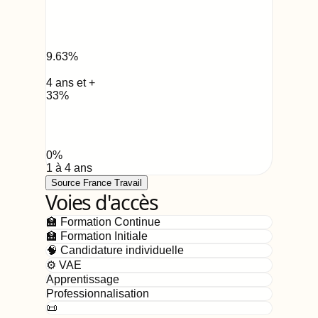
9.63
%
4 ans et +
33
%
0
%
1 à 4 ans
Source France Travail
Voies d'accès
🏫 Formation Continue
🏫 Formation Initiale
🧠 Candidature individuelle
⚙️ VAE
Apprentissage
Professionnalisation
📜