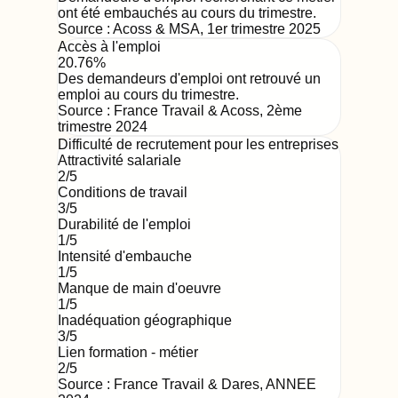
ont été embauchés au cours du trimestre.
Source :
Acoss & MSA
,
1er trimestre 2025
Accès à l'emploi
20.76%
Des demandeurs d'emploi ont retrouvé un
emploi au cours du trimestre.
Source :
France Travail & Acoss
,
2ème
trimestre 2024
Difficulté de recrutement pour les entreprises
Attractivité salariale
2
/5
Conditions de travail
3
/5
Durabilité de l'emploi
1
/5
Intensité d'embauche
1
/5
Manque de main d'oeuvre
1
/5
Inadéquation géographique
3
/5
Lien formation - métier
2
/5
Source : France Travail & Dares,
ANNEE