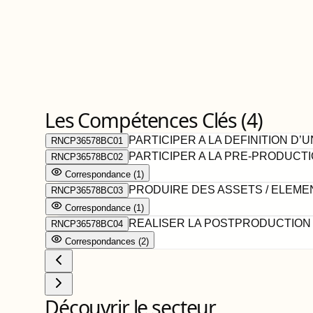
Les Compétences Clés (
4
)
PARTICIPER A LA DEFINITION D’
RNCP36578BC01
PARTICIPER A LA PRE-PRODUCTI
RNCP36578BC02
Correspondance
(
1
)
PRODUIRE DES ASSETS / ELEMEN
RNCP36578BC03
Correspondance
(
1
)
REALISER LA POSTPRODUCTION D
RNCP36578BC04
Correspondance
s
(
2
)
Découvrir le secteur