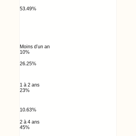
53.49
%
Moins d'un an
10
%
26.25
%
1 à 2 ans
23
%
10.63
%
2 à 4 ans
45
%