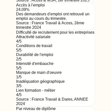
Source :
Acoss & MSA
,
1er trimestre 2025
Accès à l'emploi
24.09%
Des demandeurs d'emploi ont retrouvé un
emploi au cours du trimestre.
Source :
France Travail & Acoss
,
2ème
trimestre 2024
Difficulté de recrutement pour les entreprises
Attractivité salariale
4
/5
Conditions de travail
5
/5
Durabilité de l'emploi
2
/5
Intensité d'embauche
5
/5
Manque de main d'oeuvre
1
/5
Inadéquation géographique
3
/5
Lien formation - métier
4
/5
Source : France Travail & Dares,
ANNEE
2024
Par niveau de diplôme