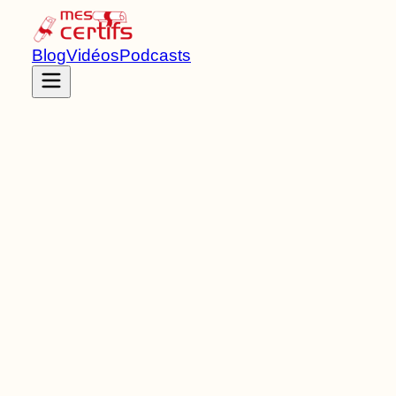
Blog
Vidéos
Podcasts
Accueil
Certifications
RNCP36740
Titre RNCP
de Niveau
5