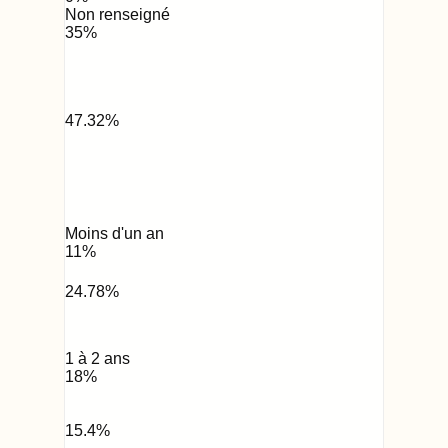
Non renseigné
35
%
47.32
%
Moins d'un an
11
%
24.78
%
1 à 2 ans
18
%
15.4
%