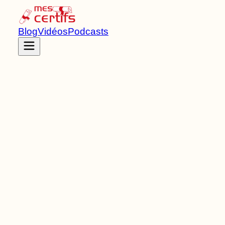
Blog
Vidéos
Podcasts
Accueil
Certifications
RNCP38522
Titre RNCP
de Niveau
7
4
Bloc
s
de compétences