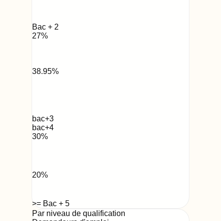
Bac + 2
27
%
38.95
%
bac+3
bac+4
30
%
20
%
>= Bac + 5
Par niveau de qualification