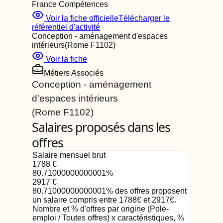
France Compétences
Voir la fiche officielle
Télécharger le
référentiel d'activité
Conception - aménagement d'espaces
intérieurs
(Rome
F1102
)
Voir la fiche
Métiers Associés
Conception - aménagement
d'espaces intérieurs
(Rome
F1102
)
Salaires proposés dans les
offres
Salaire mensuel brut
1788
€
80.71000000000001
%
2917
€
80.71000000000001
%
des offres proposent
un salaire compris entre
1788
€
et
2917
€
.
Nombre et % d'offres par origine (Pole-
emploi / Toutes offres) x caractéristiques, %