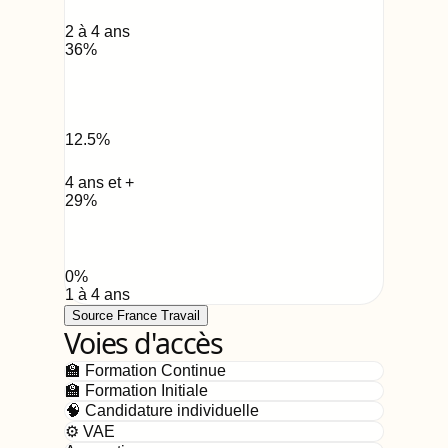
2 à 4 ans
36
%
12.5
%
4 ans et +
29
%
0
%
1 à 4 ans
Source France Travail
Voies d'accès
🏫 Formation Continue
🏫 Formation Initiale
🧠 Candidature individuelle
⚙️ VAE