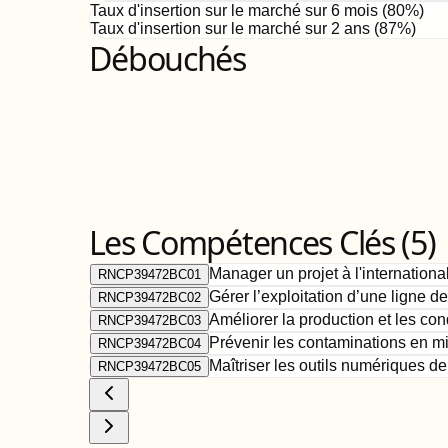
Taux d'insertion sur le marché sur 6 mois (
80
%)
Taux d'insertion sur le marché sur 2 ans (
87%
)
Débouchés
Les Compétences Clés (
5
)
Manager un projet à l'internationa
RNCP39472BC01
Gérer l’exploitation d’une ligne d
RNCP39472BC02
Améliorer la production et les cond
RNCP39472BC03
Prévenir les contaminations en mil
RNCP39472BC04
Maîtriser les outils numériques de 
RNCP39472BC05