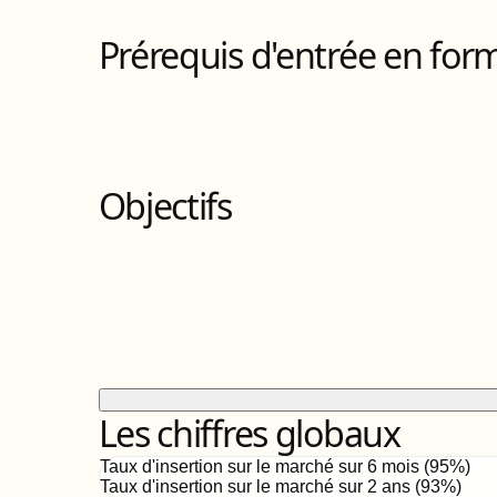
5
Bloc
s
de compétences
Prérequis d'entrée en for
Objectifs
Les chiffres globaux
Taux d'insertion sur le marché sur 6 mois (
95
%)
Taux d'insertion sur le marché sur 2 ans (
93%
)