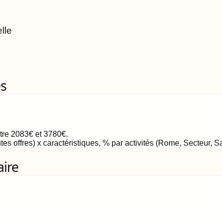
lle
es
ntre
2083
€
et
3780
€
.
tes offres) x caractéristiques, % par activités (Rome, Secteur, 
aire