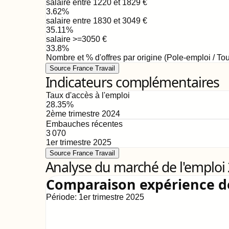
salaire entre 1220 et 1829
€
3.62
%
salaire entre 1830 et 3049
€
35.11
%
salaire >=3050
€
33.8
%
Nombre et % d'offres par origine (Pole-emploi / Tou
Source France Travail
Indicateurs complémentaires
Taux d'accès à l'emploi
28.35
%
2ème trimestre 2024
Embauches récentes
3 070
1er trimestre 2025
Source France Travail
Analyse du marché de l'emploi
Comparaison expérience 
Période:
1er trimestre 2025