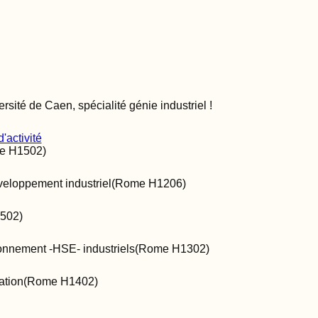
ersité de Caen, spécialité génie industriel
!
'activité
me
H1502
)
veloppement industriel
(Rome
H1206
)
502
)
onnement -HSE- industriels
(Rome
H1302
)
ation
(Rome
H1402
)