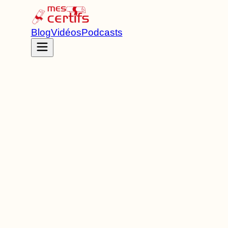
Blog
Vidéos
Podcasts
Accueil
Certifications
RNCP39472
Titre ingénieur
de Niveau
7