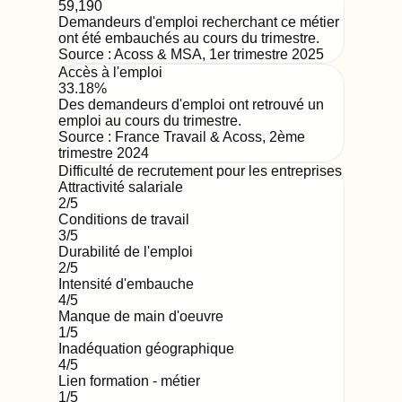
59,190
Demandeurs d'emploi recherchant ce métier
ont été embauchés au cours du trimestre.
Source :
Acoss & MSA
,
1er trimestre 2025
Accès à l'emploi
33.18%
Des demandeurs d'emploi ont retrouvé un
emploi au cours du trimestre.
Source :
France Travail & Acoss
,
2ème
trimestre 2024
Difficulté de recrutement pour les entreprises
Attractivité salariale
2
/5
Conditions de travail
3
/5
Durabilité de l'emploi
2
/5
Intensité d'embauche
4
/5
Manque de main d'oeuvre
1
/5
Inadéquation géographique
4
/5
Lien formation - métier
1
/5