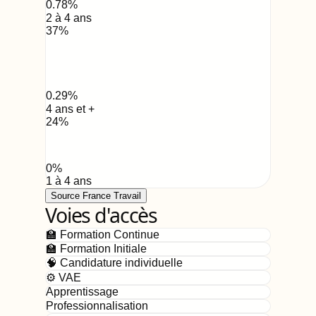
0.78
%
2 à 4 ans
37
%
0.29
%
4 ans et +
24
%
0
%
1 à 4 ans
Source France Travail
Voies d'accès
🏫 Formation Continue
🏫 Formation Initiale
🧠 Candidature individuelle
⚙️ VAE
Apprentissage
Professionnalisation