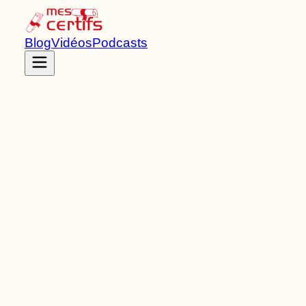
Blog
Vidéos
Podcasts
Accueil
Certifications
RNCP40583
Titre RNCP
de Niveau
4