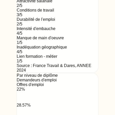
Attractivité salariale
2
/5
Conditions de travail
3
/5
Durabilité de l'emploi
2
/5
Intensité d'embauche
4
/5
Manque de main d'oeuvre
1
/5
Inadéquation géographique
4
/5
Lien formation - métier
1
/5
Source : France Travail & Dares,
ANNEE
2024
Par niveau de diplôme
Demandeurs d'emploi
Offres d'emploi
22
%
28.57
%