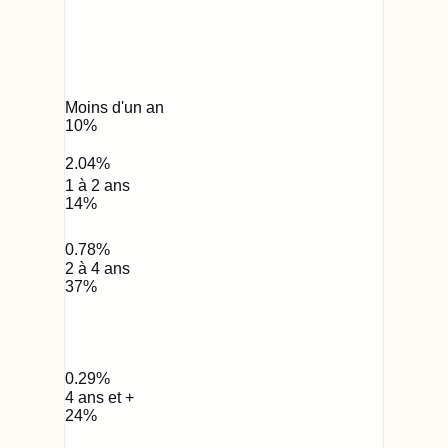
Moins d'un an
10
%
2.04
%
1 à 2 ans
14
%
0.78
%
2 à 4 ans
37
%
0.29
%
4 ans et +
24
%