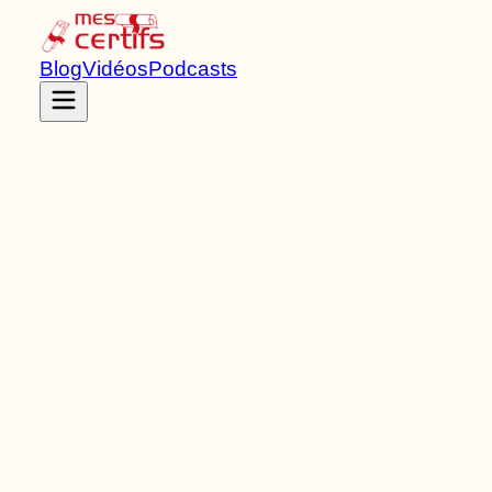
Blog
Vidéos
Podcasts
Accueil
Certifications
RNCP41396