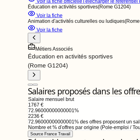
Voir la fiche officielle
Télécharger le référentiel d
Éducation en activités sportives
(Rome
G1204
)
Voir la fiche
Animation d'activités culturelles ou ludiques
(Rom
Voir la fiche
Métiers Associés
Éducation en activités sportives
(Rome
G1204
)
Salaires proposés dans les offr
Salaire mensuel brut
1767
€
72.96000000000001
%
2236
€
72.96000000000001
%
des offres proposent un sa
Nombre et % d'offres par origine (Pole-emploi / Tou
Source France Travail