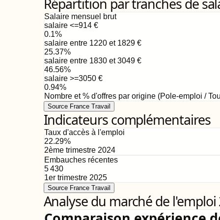
Répartition par tranches de sal
Salaire mensuel brut
salaire <=914
€
0.1
%
salaire entre 1220 et 1829
€
25.37
%
salaire entre 1830 et 3049
€
46.56
%
salaire >=3050
€
0.94
%
Nombre et % d'offres par origine (Pole-emploi / Tou
Source France Travail
Indicateurs complémentaires
Taux d'accès à l'emploi
22.29
%
2ème trimestre 2024
Embauches récentes
5 430
1er trimestre 2025
Source France Travail
Analyse du marché de l'emploi
Comparaison expérience 