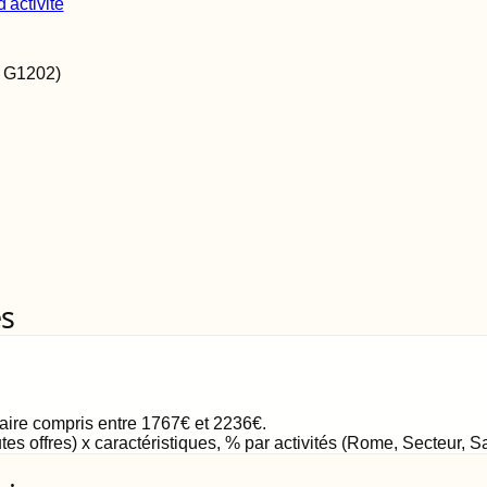
'activité
e
G1202
)
es
laire compris entre
1767
€
et
2236
€
.
tes offres) x caractéristiques, % par activités (Rome, Secteur, 