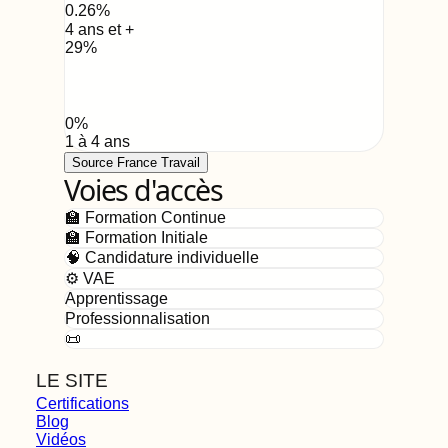
0.26
%
4 ans et +
29
%
0
%
1 à 4 ans
Source France Travail
Voies d'accès
🏫 Formation Continue
🏫 Formation Initiale
🧠 Candidature individuelle
⚙️ VAE
Apprentissage
Professionnalisation
📜
LE SITE
Certifications
Blog
Vidéos