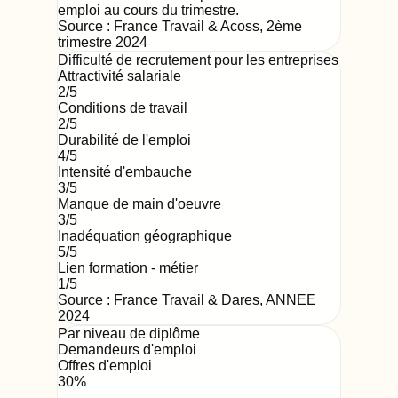
emploi au cours du trimestre.
Source :
France Travail & Acoss
,
2ème
trimestre 2024
Difficulté de recrutement pour les entreprises
Attractivité salariale
2
/5
Conditions de travail
2
/5
Durabilité de l'emploi
4
/5
Intensité d'embauche
3
/5
Manque de main d'oeuvre
3
/5
Inadéquation géographique
5
/5
Lien formation - métier
1
/5
Source : France Travail & Dares,
ANNEE
2024
Par niveau de diplôme
Demandeurs d'emploi
Offres d'emploi
30
%