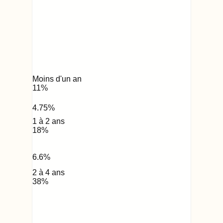
Moins d'un an
11
%
4.75
%
1 à 2 ans
18
%
6.6
%
2 à 4 ans
38
%