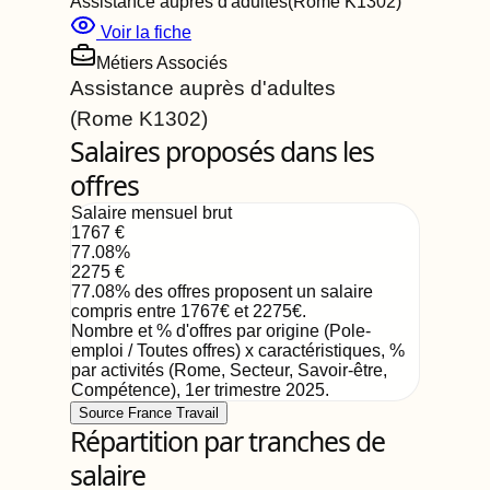
Assistance auprès d'adultes
(Rome
K1302
)
Voir la fiche
Métiers Associés
Assistance auprès d'adultes
(Rome
K1302
)
Salaires proposés dans les
offres
Salaire mensuel brut
1767
€
77.08
%
2275
€
77.08
%
des offres proposent un salaire
compris entre
1767
€
et
2275
€
.
Nombre et % d'offres par origine (Pole-
emploi / Toutes offres) x caractéristiques, %
par activités (Rome, Secteur, Savoir-être,
Compétence)
,
1er trimestre 2025
.
Source France Travail
Répartition par tranches de
salaire