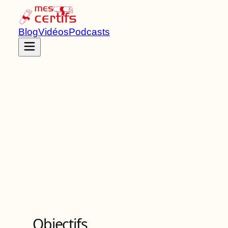
Blog
Vidéos
Podcasts
Accueil
Certifications
RNCP37568
Certificat de spécialisation
de Niveau
3
3
Bloc
s
de compétences
Objectifs