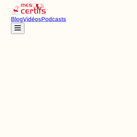
Blog
Vidéos
Podcasts
Accueil
Certifications
RNCP38079