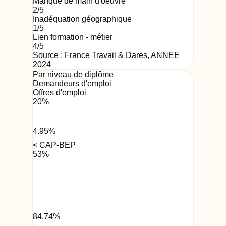
Manque de main d'oeuvre
2
/5
Inadéquation géographique
1
/5
Lien formation - métier
4
/5
Source : France Travail & Dares,
ANNEE
2024
Par niveau de diplôme
Demandeurs d'emploi
Offres d'emploi
20
%
4.95
%
< CAP-BEP
53
%
84.74
%