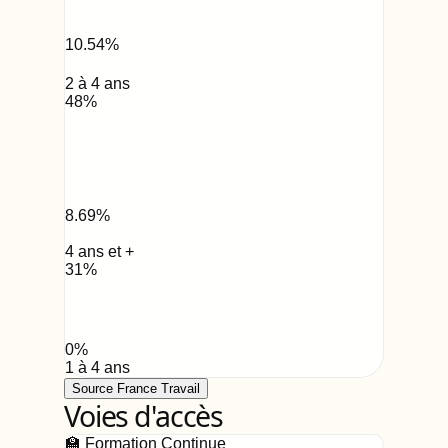
10.54
%
2 à 4 ans
48
%
8.69
%
4 ans et +
31
%
0
%
1 à 4 ans
Source France Travail
Voies d'accès
🏫 Formation Continue