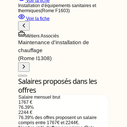
Voir la fiche
Installation d'équipements sanitaires et
thermiques
(Rome
F1603
)
Voir la fiche
Métiers Associés
Maintenance d'installation de
chauffage
(Rome
I1308
)
Salaires proposés dans les
offres
Salaire mensuel brut
1767
€
76.39
%
2244
€
76.39
%
des offres proposent un salaire
compris entre
1767
€
et
2244
€
.