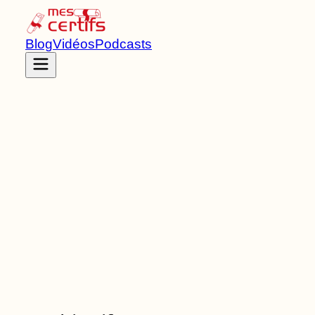
Blog
Vidéos
Podcasts
Accueil
Certifications
RNCP38391
Certificat d'aptitude professionnelle agricole
de Niveau
3
7
Bloc
s
de compétences