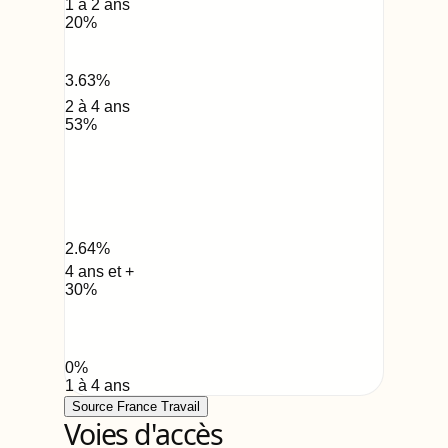
1 à 2 ans
20
%
3.63
%
2 à 4 ans
53
%
2.64
%
4 ans et +
30
%
0
%
1 à 4 ans
Source France Travail
Voies d'accès