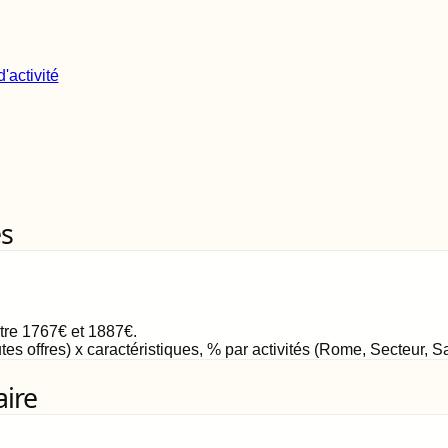
'activité
es
ntre
1767
€
et
1887
€
.
tes offres) x caractéristiques, % par activités (Rome, Secteur, 
aire