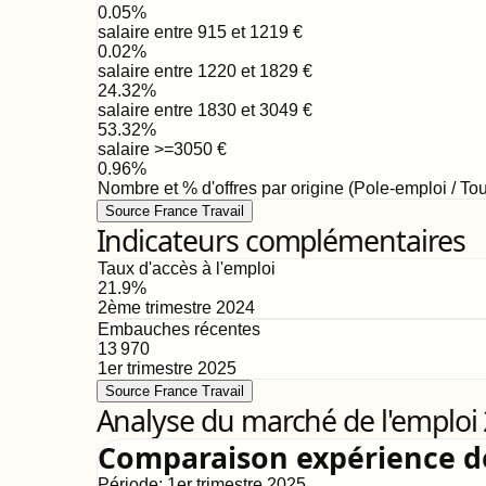
0.05
%
salaire entre 915 et 1219
€
0.02
%
salaire entre 1220 et 1829
€
24.32
%
salaire entre 1830 et 3049
€
53.32
%
salaire >=3050
€
0.96
%
Nombre et % d'offres par origine (Pole-emploi / Tou
Source France Travail
Indicateurs complémentaires
Taux d'accès à l'emploi
21.9
%
2ème trimestre 2024
Embauches récentes
13 970
1er trimestre 2025
Source France Travail
Analyse du marché de l'emploi
Comparaison expérience 
Période:
1er trimestre 2025