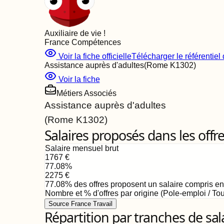
Auxiliaire de vie
!
France Compétences
Voir la fiche officielle
Télécharger le référentiel d
Assistance auprès d'adultes
(Rome
K1302
)
Voir la fiche
Métiers Associés
Assistance auprès d'adultes
(Rome
K1302
)
Salaires proposés dans les offr
Salaire mensuel brut
1767
€
77.08
%
2275
€
77.08
%
des offres proposent un salaire compris e
Nombre et % d'offres par origine (Pole-emploi / Tou
Source France Travail
Répartition par tranches de sal