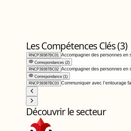
Les Compétences Clés (
3
)
Accompagner des personnes en sit
RNCP39387BC01
Correspondance
s
(
2
)
Accompagner des personnes en si
RNCP39387BC02
Correspondance
(
1
)
Communiquer avec l’entourage fam
RNCP39387BC03
Découvrir le secteur