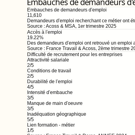
Embauches de demandeurs d'emp
Embauches de demandeurs d'emploi
11,610
Demandeurs d'emploi recherchant ce métier ont ét
Source :
Acoss & MSA
,
1er trimestre 2025
Accès à l'emploi
19.22%
Des demandeurs d'emploi ont retrouvé un emploi au
Source :
France Travail & Acoss
,
2ème trimestre 2
Difficulté de recrutement pour les entreprises
Attractivité salariale
2
/5
Conditions de travail
2
/5
Durabilité de l'emploi
4
/5
Intensité d'embauche
3
/5
Manque de main d'oeuvre
3
/5
Inadéquation géographique
5
/5
Lien formation - métier
1
/5