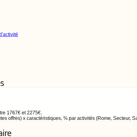
'activité
es
ntre
1767
€
et
2275
€
.
tes offres) x caractéristiques, % par activités (Rome, Secteur, 
aire