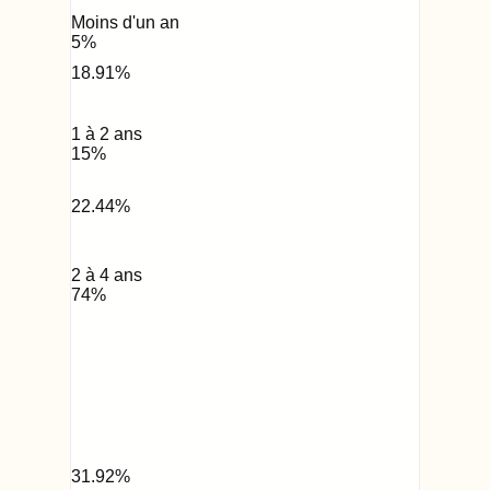
Moins d'un an
5
%
18.91
%
1 à 2 ans
15
%
22.44
%
2 à 4 ans
74
%
31.92
%