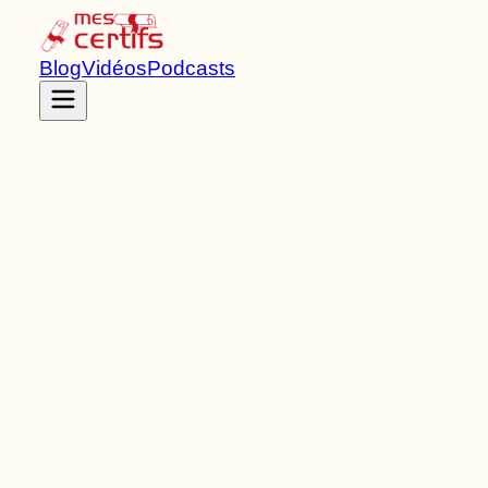
Blog
Vidéos
Podcasts
Accueil
Certifications
RNCP39425