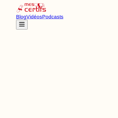
Blog
Vidéos
Podcasts
Accueil
Certifications
RNCP40736
Titre ingénieur
de Niveau
7