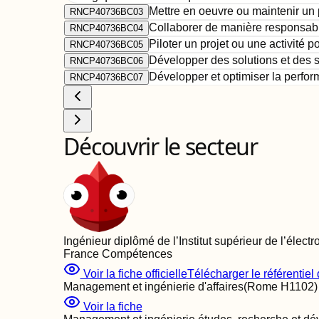
Mettre en oeuvre ou maintenir un 
RNCP40736BC03
Collaborer de manière responsable
RNCP40736BC04
Piloter un projet ou une activité 
RNCP40736BC05
Développer des solutions et des 
RNCP40736BC06
Développer et optimiser la perform
RNCP40736BC07
Découvrir le secteur
Ingénieur diplômé de l’Institut supérieur de l’élec
France Compétences
Voir la fiche officielle
Télécharger le référentiel d
Management et ingénierie d'affaires
(Rome
H1102
)
Voir la fiche