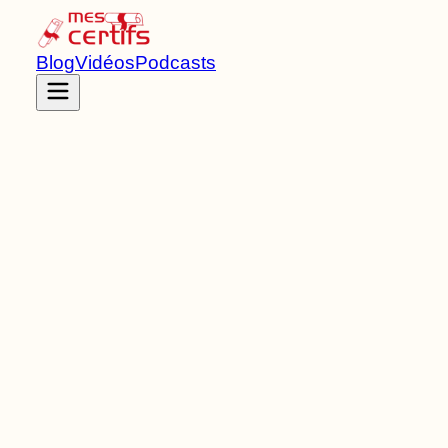
Blog
Vidéos
Podcasts
Accueil
Certifications
RNCP40901
Titre RNCP
de Niveau
7
3
Bloc
s
de compétences