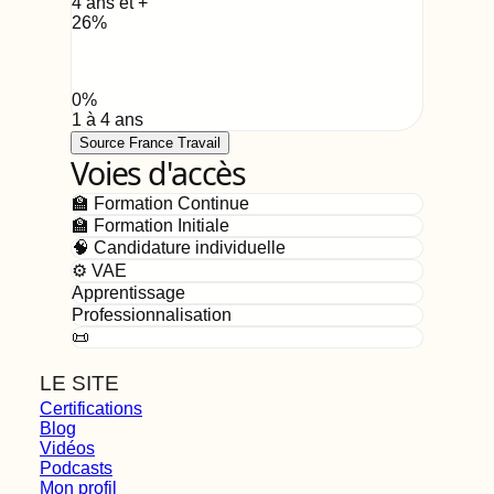
4 ans et +
26
%
0
%
1 à 4 ans
Source France Travail
Voies d'accès
🏫 Formation Continue
🏫 Formation Initiale
🧠 Candidature individuelle
⚙️ VAE
Apprentissage
Professionnalisation
📜
LE SITE
Certifications
Blog
Vidéos
Podcasts
Mon profil