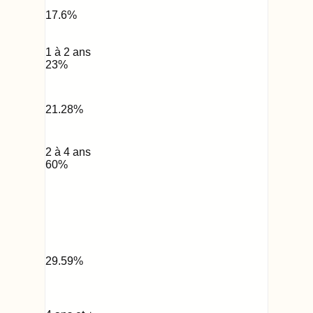
17.6
%
1 à 2 ans
23
%
21.28
%
2 à 4 ans
60
%
29.59
%