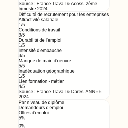
Source :
France Travail & Acoss
,
2ème
trimestre 2024
Difficulté de recrutement pour les entreprises
Attractivité salariale
1
/5
Conditions de travail
3
/5
Durabilité de l'emploi
1
/5
Intensité d'embauche
3
/5
Manque de main d'oeuvre
5
/5
Inadéquation géographique
1
/5
Lien formation - métier
4
/5
Source : France Travail & Dares,
ANNEE
2024
Par niveau de diplôme
Demandeurs d'emploi
Offres d'emploi
5
%
0
%