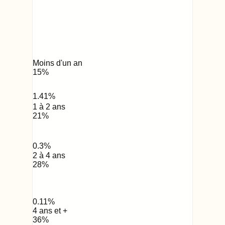
Moins d'un an
15
%
1.41
%
1 à 2 ans
21
%
0.3
%
2 à 4 ans
28
%
0.11
%
4 ans et +
36
%