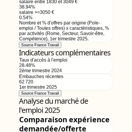
salaire entre 1830 et 3049
€
38.94
%
salaire >=3050
€
0.54
%
Nombre et % d'offres par origine (Pole-
emploi / Toutes offres) x caractéristiques, %
par activités (Rome, Secteur, Savoir-être,
Compétence)
,
1er trimestre 2025
.
Source France Travail
Indicateurs complémentaires
Taux d'accès à l'emploi
28.48
%
2ème trimestre 2024
Embauches récentes
62 720
1er trimestre 2025
Source France Travail
Analyse du marché de
l'emploi 2025
Comparaison expérience
demandée/offerte