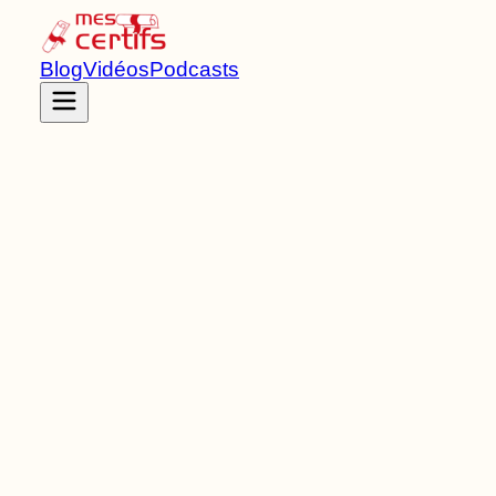
Blog
Vidéos
Podcasts
Accueil
Certifications
RNCP41293
Titre RNCP
de Niveau
3