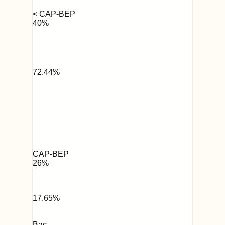
< CAP-BEP
40
%
72.44
%
CAP-BEP
26
%
17.65
%
Bac