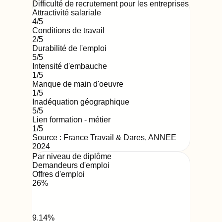
Difficulté de recrutement pour les entreprises
Attractivité salariale
4
/5
Conditions de travail
2
/5
Durabilité de l'emploi
5
/5
Intensité d'embauche
1
/5
Manque de main d'oeuvre
1
/5
Inadéquation géographique
5
/5
Lien formation - métier
1
/5
Source : France Travail & Dares,
ANNEE
2024
Par niveau de diplôme
Demandeurs d'emploi
Offres d'emploi
26
%
9.14
%